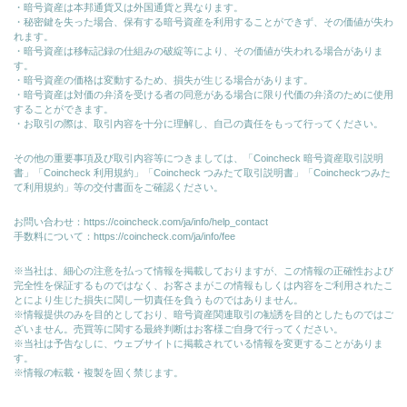
・暗号資産は本邦通貨又は外国通貨と異なります。
・秘密鍵を失った場合、保有する暗号資産を利用することができず、その価値が失わ
れます。
・暗号資産は移転記録の仕組みの破綻等により、その価値が失われる場合がありま
す。
・暗号資産の価格は変動するため、損失が生じる場合があります。
・暗号資産は対価の弁済を受ける者の同意がある場合に限り代価の弁済のために使⽤
することができます。
・お取引の際は、取引内容を十分に理解し、自己の責任をもって行ってください。
その他の重要事項及び取引内容等につきましては、「Coincheck 暗号資産取引説明
書」「Coincheck 利用規約」「Coincheck つみたて取引説明書」「Coincheckつみた
て利用規約」等の交付書面をご確認ください。
お問い合わせ：
https://coincheck.com/ja/info/help_contact
手数料について：
https://coincheck.com/ja/info/fee
※当社は、細心の注意を払って情報を掲載しておりますが、この情報の正確性および
完全性を保証するものではなく、お客さまがこの情報もしくは内容をご利用されたこ
とにより生じた損失に関し一切責任を負うものではありません。
※情報提供のみを目的としており、暗号資産関連取引の勧誘を目的としたものではご
ざいません。売買等に関する最終判断はお客様ご自身で行ってください。
※当社は予告なしに、ウェブサイトに掲載されている情報を変更することがありま
す。
※情報の転載・複製を固く禁じます。