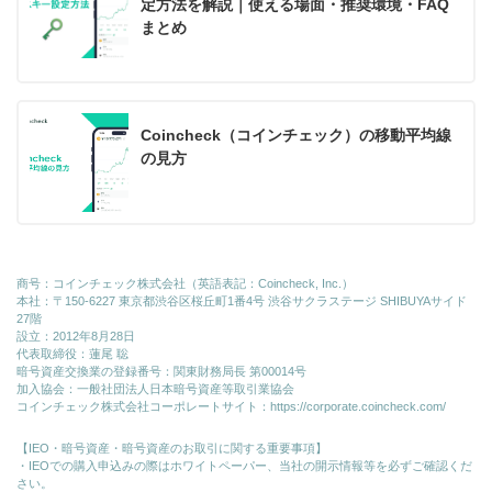
定方法を解説｜使える場面・推奨環境・FAQ
まとめ
Coincheck（コインチェック）の移動平均線
の見方
商号：コインチェック株式会社（英語表記：Coincheck, Inc.）
本社：〒150-6227 東京都渋谷区桜丘町1番4号 渋谷サクラステージ SHIBUYAサイド
27階
設立：2012年8月28日
代表取締役：蓮尾 聡
暗号資産交換業の登録番号：関東財務局長 第00014号
加入協会：一般社団法人日本暗号資産等取引業協会
コインチェック株式会社コーポレートサイト：
https://corporate.coincheck.com/
【IEO・暗号資産・暗号資産のお取引に関する重要事項】
・IEOでの購入申込みの際はホワイトペーパー、当社の開示情報等を必ずご確認くだ
さい。