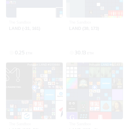
Polygon
Polygon
The Sandbox
The Sandbox
LAND (-31, 161)
LAND (38, 173)
0.25
30.13
ETH
ETH
Polygon LAND #103944
Polygon LAND #83143
出品中
Polygon
Polygon
The Sandbox
The Sandbox