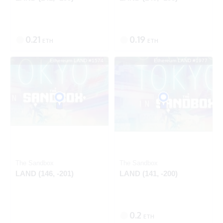
0.21
0.19
ETH
ETH
Ethereum LAND #1574
Ethereum LAND #1977
SOLD
Ethereum
Ethereum
The Sandbox
The Sandbox
LAND (146, -201)
LAND (141, -200)
0.2
ETH