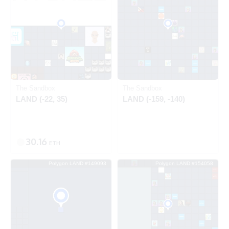
Polygon
Polygon
The Sandbox
The Sandbox
LAND (-22, 35)
LAND (-159, -140)
30.16
ETH
Polygon LAND #149093
Polygon LAND #154058
出品中
出品中