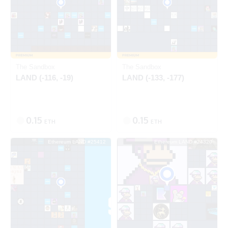
Ethereum
Ethereum
The Sandbox
The Sandbox
LAND (-116, -19)
LAND (-133, -177)
0.15
0.15
ETH
ETH
Ethereum LAND #25412
Ethereum LAND #24320
出品中
SOLD
Ethereum
Ethereum