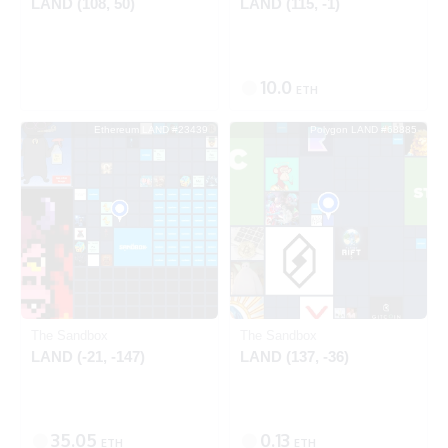
LAND (108, 50)
LAND (115, -1)
10.0
ETH
Ethereum LAND #23439
Polygon LAND #68885
出品中
SOLD
Ethereum
Polygon
The Sandbox
The Sandbox
LAND (-21, -147)
LAND (137, -36)
35.05
0.13
ETH
ETH