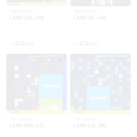
The Sandbox
The Sandbox
LAND (-88, -142)
LAND (44, -145)
0.15
0.12
ETH
ETH
Polygon LAND #131321
Polygon LAND #159309
出品中
出品中
Polygon
Polygon
The Sandbox
The Sandbox
LAND (149, 117)
LAND (-15, 186)