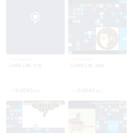
出品中
出品中
Ethereum
Polygon
The Sandbox
The Sandbox
LAND (-36, 172)
LAND (-42, 126)
0.0045
0.0045
BTC
BTC
Ethereum LAND #141747
Polygon LAND #154344
出品中
SOLD