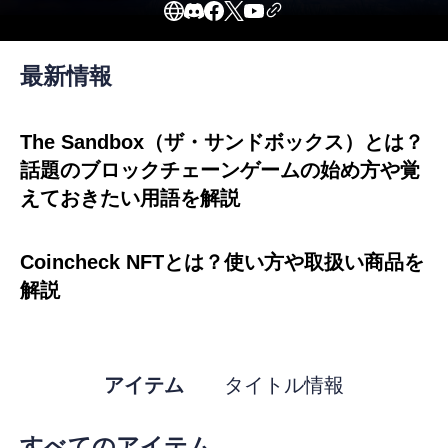
SAND をステークして資産を獲得およびカスタマイズした
り、資産や経験を収益化したり、メタバース ガバナンスに
投票したり、あなたや他の人が作成したゲームをプレイした
りできます。コレクションをトレードして、今後のドロップ
最新情報
に注目してください。
プレイヤーが所有する「LAND」の集合体であるThe 
The Sandbox（ザ・サンドボックス）とは？
Sandboxのメタバース。Landは166,464個存在し、ゲー
話題のブロックチェーンゲームの始め方や覚
ム、マルチプレイや住まいを作ったり、コミュニティを
えておきたい用語を解説
構築することができます。
Coincheck NFTとは？使い方や取扱い商品を
解説
アイテム
タイトル情報
すべてのアイテム