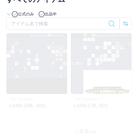
公式のみ
出品中
Ethereum LAND #1614
Polygon LAND #147460
出品中
Ethereum
Polygon
The Sandbox
The Sandbox
LAND (186, -201)
LAND (-32, 157)
0.11
ETH