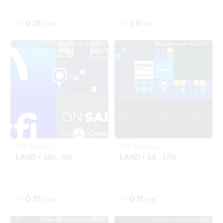
0.15
2.0
ETH
BTC
Polygon LAND #44088
Polygon LAND #14062
出品中
出品中
Polygon
Polygon
The Sandbox
The Sandbox
LAND (-180, -96)
LAND (-14, -170)
0.15
0.11
ETH
ETH
Ethereum LAND #153576
Polygon LAND #134802