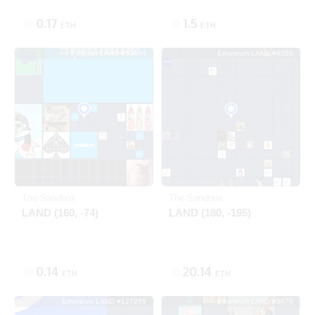
0.17
1.5
ETH
ETH
Polygon LAND #53404
Ethereum LAND #4056
出品中
SOLD
Ethereum
Polygon
The Sandbox
The Sandbox
LAND (160, -74)
LAND (180, -195)
0.14
20.14
ETH
ETH
Ethereum LAND #127269
Ethereum LAND #5670