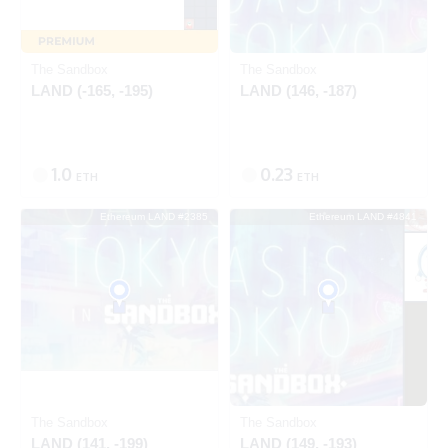
Ethereum
Ethereum
The Sandbox
The Sandbox
LAND (-165, -195)
LAND (146, -187)
1.0
0.23
ETH
ETH
Ethereum LAND #2385
Ethereum LAND #4841
SOLD
SOLD
Ethereum
Ethereum
The Sandbox
The Sandbox
LAND (141, -199)
LAND (149, -193)