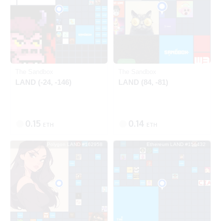
Polygon
Polygon
The Sandbox
The Sandbox
LAND (-24, -146)
LAND (84, -81)
0.15
0.14
ETH
ETH
Polygon LAND #162958
Ethereum LAND #156432
出品中
出品中