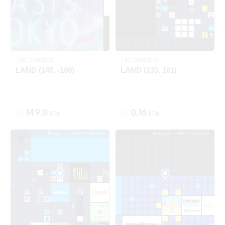
Ethereum
Polygon
The Sandbox
The Sandbox
LAND (148, -190)
LAND (133, 161)
149.0
0.16
ETH
ETH
Polygon LAND #136156
Polygon LAND #107442
SOLD
SOLD
Polygon
Polygon