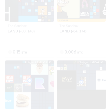
Ethereum
Polygon
The Sandbox
The Sandbox
LAND (-33, 143)
LAND (-84, 174)
0.15
0.006
ETH
BTC
Polygon LAND #79193
Polygon LAND #493
出品中
出品中
Polygon
Polygon