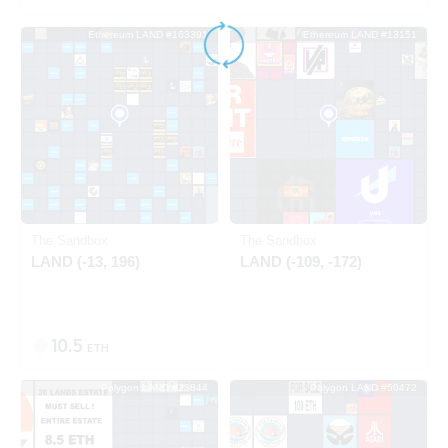
Ethereum LAND #163391
Ethereum LAND #13151
出品中
Ethereum
Ethereum
The Sandbox
The Sandbox
LAND (-13, 196)
LAND (-109, -172)
10.5
ETH
Polygon LAND #23844
Polygon LAND #50472
SOLD
SOLD