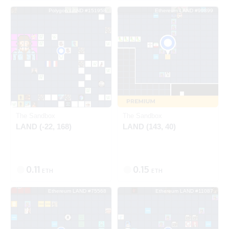
Polygon LAND #151958
Ethereum LAND #99899
出品中
SOLD
Ethereum
Polygon
The Sandbox
The Sandbox
LAND (-22, 168)
LAND (143, 40)
0.11
0.15
ETH
ETH
Ethereum LAND #75568
Ethereum LAND #11087
出品中
出品中