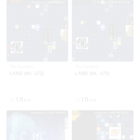
Polygon LAND #13344
Polygon LAND #12936
出品中
出品中
Polygon
Polygon
The Sandbox
The Sandbox
LAND (84, -172)
LAND (84, -173)
1.11
1.11
ETH
ETH
Ethereum LAND #6064
Polygon LAND #149257
出品中
SOLD