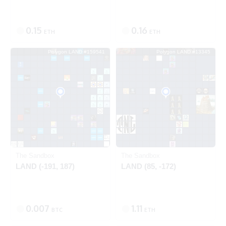
0.15
0.16
ETH
ETH
Polygon LAND #159541
Polygon LAND #13345
出品中
SOLD
Polygon
Polygon
The Sandbox
The Sandbox
LAND (-191, 187)
LAND (85, -172)
0.007
1.11
BTC
ETH