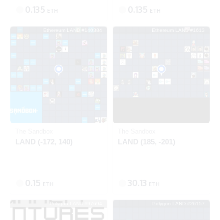
0.135
0.135
ETH
ETH
Ethereum LAND #140384
Ethereum LAND #1613
出品中
SOLD
Ethereum
Ethereum
The Sandbox
The Sandbox
LAND (-172, 140)
LAND (185, -201)
0.15
30.13
ETH
ETH
Polygon LAND #97694
Polygon LAND #26157
出品中