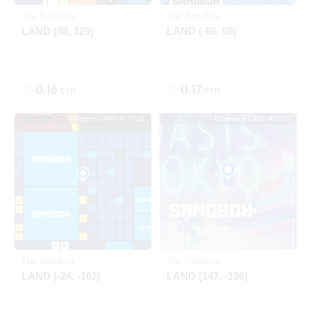
The Sandbox
The Sandbox
LAND (88, 129)
LAND (-66, 59)
0.16
0.17
ETH
ETH
Polygon LAND #17316
Ethereum LAND #3615
出品中
SOLD
Ethereum
Polygon
The Sandbox
The Sandbox
LAND (-24, -162)
LAND (147, -196)