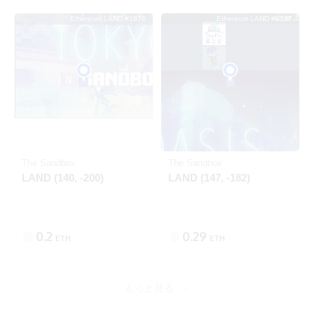
Ethereum LAND #1976
Ethereum LAND #9327
SOLD
SOLD
Ethereum
Ethereum
The Sandbox
The Sandbox
LAND (140, -200)
LAND (147, -182)
0.2
0.29
ETH
ETH
もっと見る