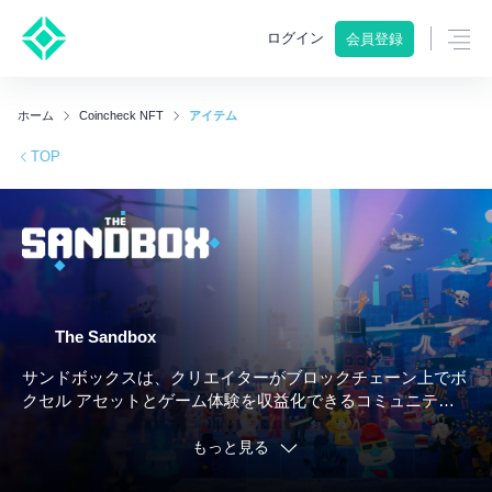
ログイン
会員登録
ホーム
Coincheck NFT
アイテム
TOP
The Sandbox
サンドボックスは、クリエイターがブロックチェーン上でボ
クセル アセットとゲーム体験を収益化できるコミュニティ
主導のプラットフォームです。サンドボックス メタバース
は、166,464 の LAND で構成されるマップで構成されていま
もっと見る
す。 LAND 所有者は、コンテストやイベントを主催したり、