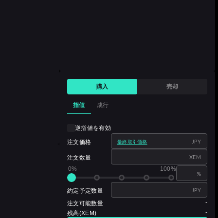
購入
売却
指値
成行
逆指値を有効
JPY
注文価格
最終取引価格
XEM
注文数量
0%
100%
%
JPY
約定予定数量
-
注文可能数量
-
残高(XEM)