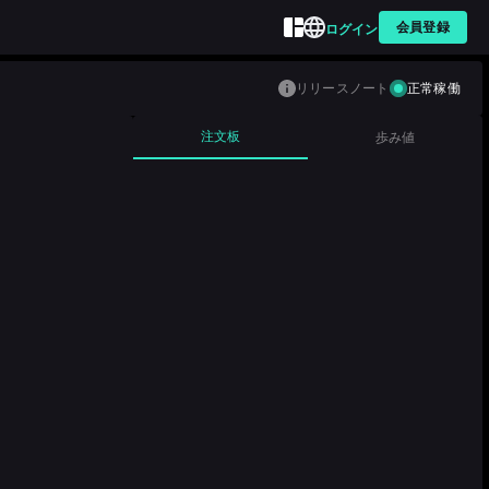
会員登録
ログイン
リリースノート
正常稼働
注文板
歩み値