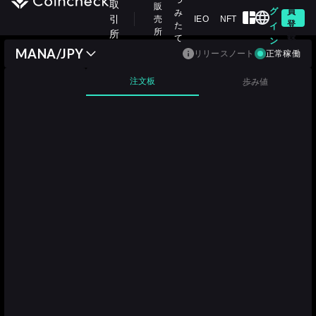
つ
取
販
グ
員
み
引
売
IEO
NFT
登
た
イ
所
所
録
て
ン
MANA/JPY
リリースノート
正常稼働
注文板
歩み値