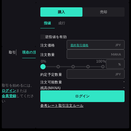
購入
売却
指値
成行
逆指値を有効
JPY
注文価格
最終取引価格
現在の注文
取引
注文履歴
取引履歴
保有資産
MANA
注文数量
0%
100%
%
JPY
約定予定数量
-
注文可能数量
取引を始めるには、
-
残高(MANA)
ログイン
または
会員登録
してくださ
ログイン
い
参考レート
取引注文ルール