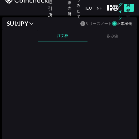
つ
取
販
グ
員
み
引
売
IEO
NFT
登
た
イ
所
所
録
て
ン
SUI/JPY
リリースノート
正常稼働
注文板
歩み値