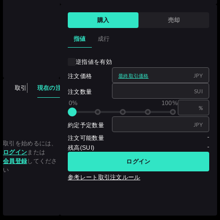
購入
売却
指値
成行
逆指値を有効
JPY
注文価格
最終取引価格
現在の注文
取引
注文履歴
取引履歴
保有資産
SUI
注文数量
0%
100%
%
JPY
約定予定数量
-
注文可能数量
取引を始めるには、
-
残高(SUI)
ログイン
または
会員登録
してくださ
ログイン
い
参考レート
取引注文ルール