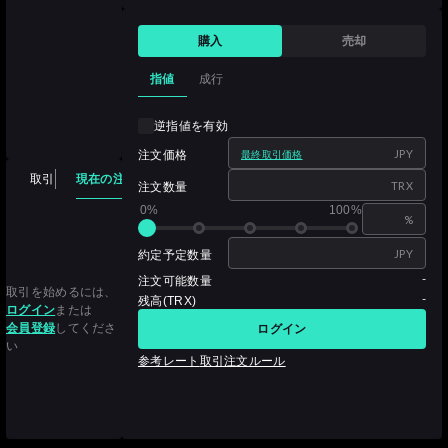
購入
売却
指値
成行
逆指値を有効
JPY
注文価格
最終取引価格
現在の注文
取引
注文履歴
取引履歴
保有資産
TRX
注文数量
0%
100%
%
JPY
約定予定数量
-
注文可能数量
取引を始めるには、
-
残高(TRX)
ログイン
または
会員登録
してくださ
ログイン
い
参考レート
取引注文ルール