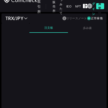
つ
取
販
グ
員
み
引
売
IEO
NFT
登
た
イ
所
所
録
て
ン
TRX/JPY
リリースノート
正常稼働
注文板
歩み値