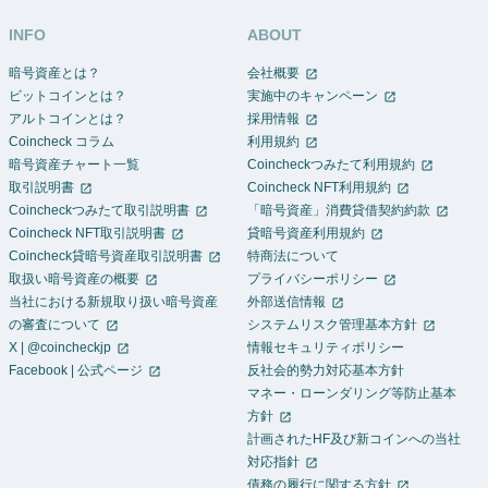
INFO
ABOUT
暗号資産とは？
会社概要
ビットコインとは？
実施中のキャンペーン
アルトコインとは？
採用情報
Coincheck コラム
利用規約
暗号資産チャート一覧
Coincheckつみたて利用規約
取引説明書
Coincheck NFT利用規約
Coincheckつみたて取引説明書
「暗号資産」消費貸借契約約款
Coincheck NFT取引説明書
貸暗号資産利用規約
Coincheck貸暗号資産取引説明書
特商法について
取扱い暗号資産の概要
プライバシーポリシー
当社における新規取り扱い暗号資産
外部送信情報
の審査について
システムリスク管理基本方針
X | @coincheckjp
情報セキュリティポリシー
Facebook | 公式ページ
反社会的勢力対応基本方針
マネー・ローンダリング等防止基本
方針
計画されたHF及び新コインへの当社
対応指針
債務の履行に関する方針