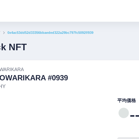
T
0x4ac53dd52d33356bbaeded322a29bc797fc5092f/939
ck NFT
WARIKARA
OWARIKARA #0939
HY
平均価格
-