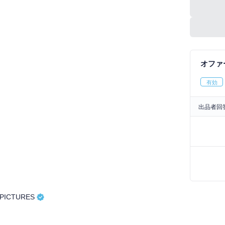
オファ
有効
出品者回
APICTURES