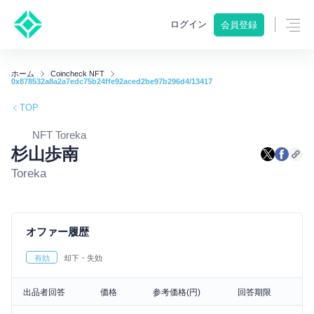
ログイン
会員登録
ホーム
Coincheck NFT
0x878532a8a2a7edc75b24ffe92aced2be97b296d4/13417
TOP
NFT Toreka
杉山歩南
Toreka
オファー履歴
有効
却下・失効
出品者回答
価格
参考価格(円)
回答期限