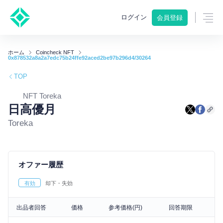
ログイン
会員登録
ホーム
Coincheck NFT
0x878532a8a2a7edc75b24ffe92aced2be97b296d4/30264
TOP
NFT Toreka
日高優月
Toreka
オファー履歴
有効
却下・失効
出品者回答
価格
参考価格(円)
回答期限