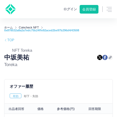
ログイン
会員登録
ホーム
Coincheck NFT
0x878532a8a2a7edc75b24ffe92aced2be97b296d4/43508
TOP
NFT Toreka
中坂美祐
Toreka
オファー履歴
有効
却下・失効
出品者回答
価格
参考価格(円)
回答期限