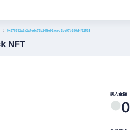
T
0x878532a8a2a7edc75b24ffe92aced2be97b296d4/52531
ck NFT
購入金額
0