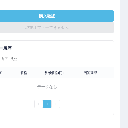
購入確認
現在オファーできません
ー履歴
却下・失効
答
価格
参考価格(円)
回答期限
データなし
1