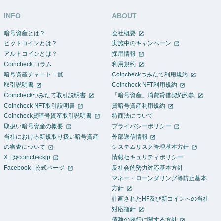
INFO
ABOUT
暗号資産とは？
会社概要
ビットコインとは？
実施中のキャンペーン
アルトコインとは？
採用情報
Coincheck コラム
利用規約
暗号資産チャート一覧
Coincheckつみたて利用規約
取引説明書
Coincheck NFT利用規約
Coincheckつみたて取引説明書
「暗号資産」消費貸借契約約款
Coincheck NFT取引説明書
貸暗号資産利用規約
Coincheck貸暗号資産取引説明書
特商法について
取扱い暗号資産の概要
プライバシーポリシー
当社における新規取り扱い暗号資産
外部送信情報
の審査について
システムリスク管理基本方針
X | @coincheckjp
情報セキュリティポリシー
Facebook | 公式ページ
反社会的勢力対応基本方針
マネー・ローンダリング等防止基本
方針
計画されたHF及び新コインへの当社
対応指針
債務の履行に関する方針