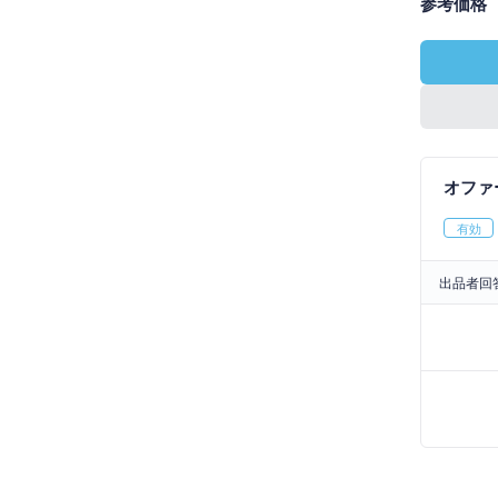
参考価格
オファ
有効
出品者回