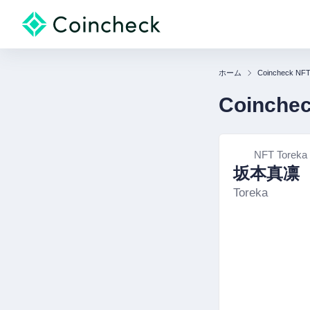
ホーム
Coincheck NF
Coinche
NFT Toreka
坂本真凛
Toreka