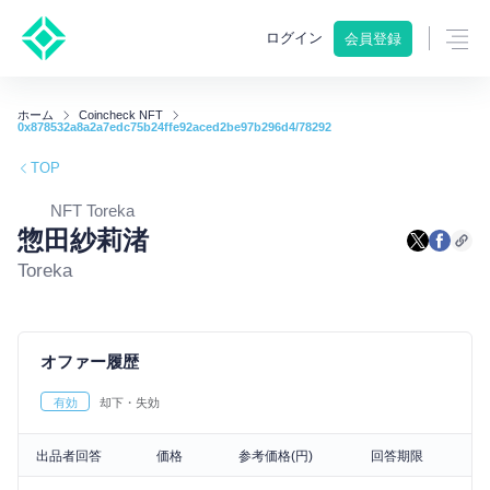
ログイン
会員登録
ホーム
Coincheck NFT
0x878532a8a2a7edc75b24ffe92aced2be97b296d4/78292
TOP
NFT Toreka
惣田紗莉渚
Toreka
オファー履歴
有効
却下・失効
出品者回答
価格
参考価格(円)
回答期限