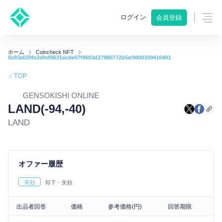
ログイン
会員登録
ホーム
Coincheck NFT
0x93a029fe2dfef0631acde07f9603d27980772b5e/9000109410401
TOP
GENSOKISHI ONLINE
LAND(-94,-40)
LAND
オファー履歴
有効
却下・失効
出品者回答
価格
参考価格(円)
回答期限