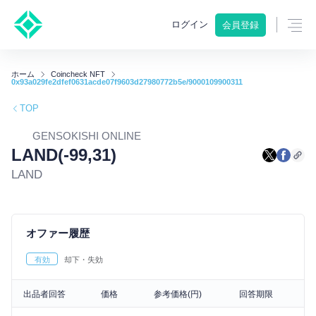
ログイン
会員登録
ホーム
Coincheck NFT
0x93a029fe2dfef0631acde07f9603d27980772b5e/9000109900311
TOP
GENSOKISHI ONLINE
LAND(-99,31)
LAND
オファー履歴
有効
却下・失効
出品者回答
価格
参考価格(円)
回答期限