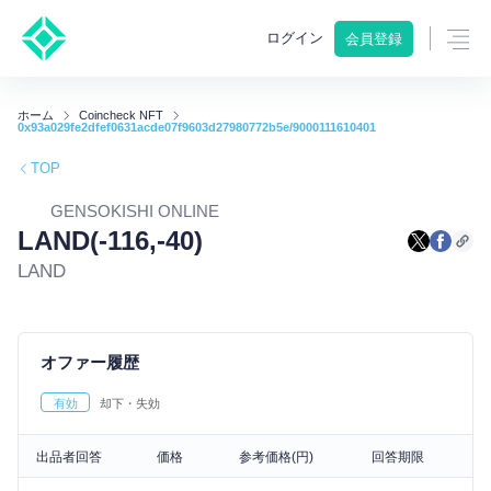
ログイン
会員登録
ホーム
Coincheck NFT
0x93a029fe2dfef0631acde07f9603d27980772b5e/9000111610401
TOP
GENSOKISHI ONLINE
LAND(-116,-40)
LAND
オファー履歴
有効
却下・失効
出品者回答
価格
参考価格(円)
回答期限