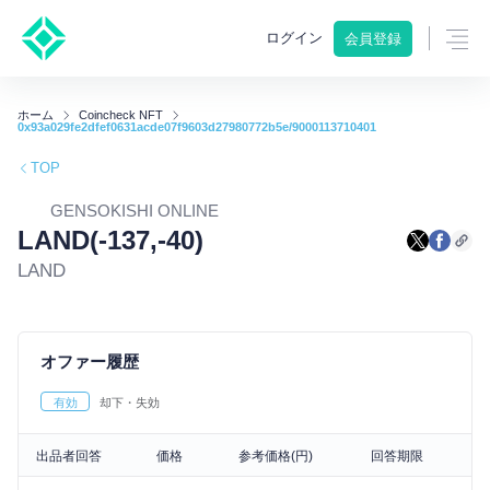
ログイン
会員登録
ホーム
Coincheck NFT
0x93a029fe2dfef0631acde07f9603d27980772b5e/9000113710401
TOP
GENSOKISHI ONLINE
LAND(-137,-40)
LAND
オファー履歴
有効
却下・失効
出品者回答
価格
参考価格(円)
回答期限