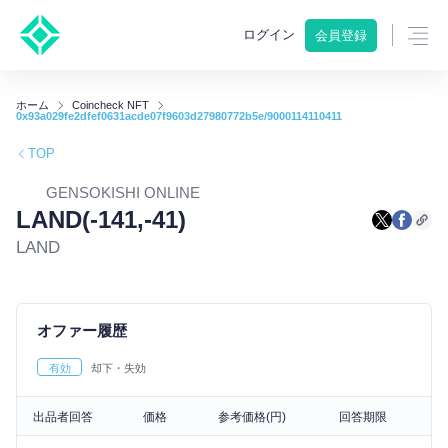
ログイン
会員登録
ホーム
Coincheck NFT
0x93a029fe2dfef0631acde07f9603d27980772b5e/9000114110411
TOP
GENSOKISHI ONLINE
LAND(-141,-41)
LAND
オファー履歴
有効
却下・失効
出品者回答
価格
参考価格(円)
回答期限