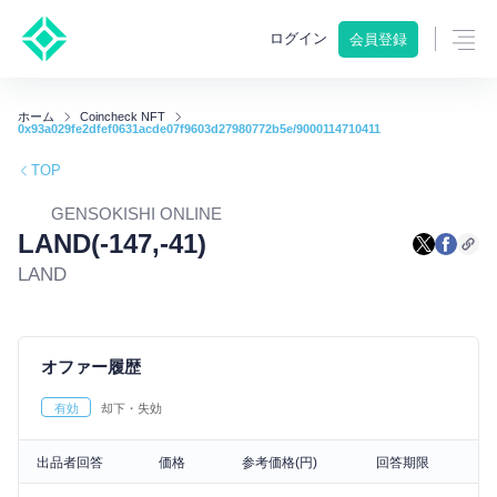
ログイン
会員登録
ホーム
Coincheck NFT
0x93a029fe2dfef0631acde07f9603d27980772b5e/9000114710411
TOP
GENSOKISHI ONLINE
LAND(-147,-41)
LAND
オファー履歴
有効
却下・失効
出品者回答
価格
参考価格(円)
回答期限