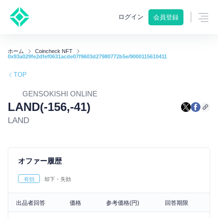
ログイン
会員登録
ホーム
Coincheck NFT
0x93a029fe2dfef0631acde07f9603d27980772b5e/9000115610411
TOP
GENSOKISHI ONLINE
LAND(-156,-41)
LAND
オファー履歴
有効
却下・失効
出品者回答
価格
参考価格(円)
回答期限