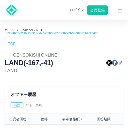
ログイン
会員登録
ホーム
Coincheck NFT
0x93a029fe2dfef0631acde07f9603d27980772b5e/9000116710411
TOP
GENSOKISHI ONLINE
LAND(-167,-41)
LAND
オファー履歴
有効
却下・失効
出品者回答
価格
参考価格(円)
回答期限