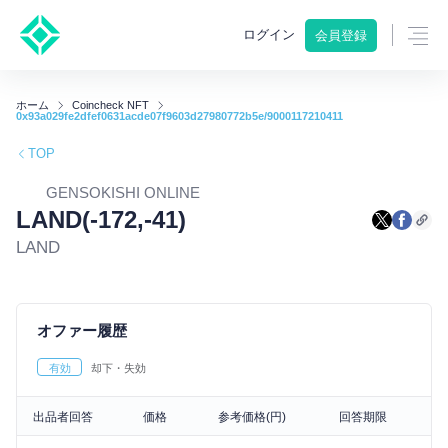
ログイン
会員登録
ホーム
Coincheck NFT
0x93a029fe2dfef0631acde07f9603d27980772b5e/9000117210411
TOP
GENSOKISHI ONLINE
LAND(-172,-41)
LAND
オファー履歴
有効
却下・失効
出品者回答
価格
参考価格(円)
回答期限