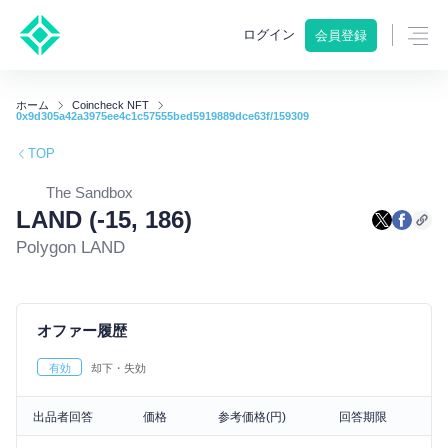
ログイン
会員登録
ホーム
Coincheck NFT
0x9d305a42a3975ee4c1c57555bed5919889dce63f/159309
TOP
The Sandbox
LAND (-15, 186)
Polygon LAND
オファー履歴
有効
却下・失効
出品者回答
価格
参考価格(円)
回答期限