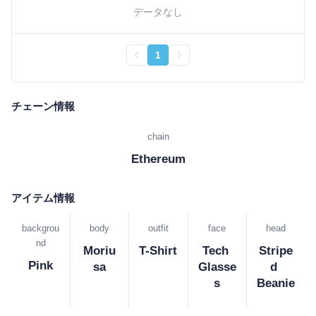
データなし
1
チェーン情報
chain
Ethereum
アイテム情報
backgrou
body
outfit
face
head
nd
Moriu
T-Shirt
Tech 
Stripe
Pink
sa
Glasse
d 
s
Beanie