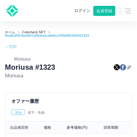
ログイン
会員登録
ホーム
Coincheck NFT
0xa8edf6c9ac6bf1a00afaaca6e0ca705b89192fb9/1323
TOP
Moriusa
Moriusa #1323
Moriusa
オファー履歴
有効
却下・失効
出品者回答
価格
参考価格(円)
回答期限