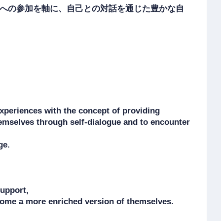
への参加を軸に、自己との対話を通じた豊かな自
periences with the concept of providing 
hemselves through self-dialogue and to encounter 
e.

pport, 

ecome a more enriched version of themselves.
