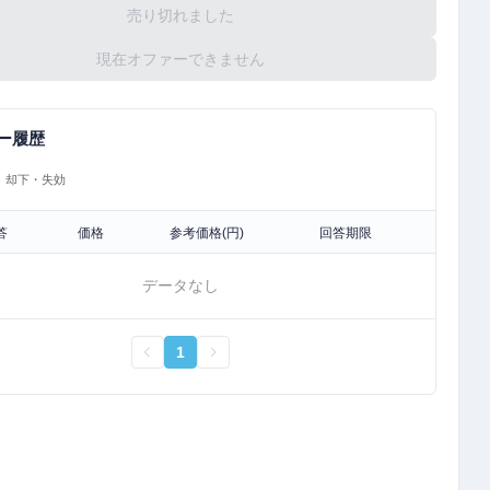
売り切れました
現在オファーできません
ー履歴
却下・失効
答
価格
参考価格(円)
回答期限
データなし
1