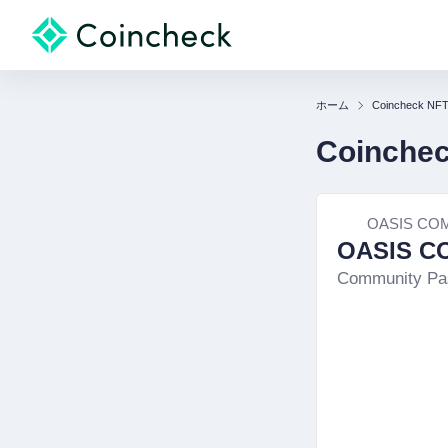
ホーム
Coincheck NF
Coinche
OASIS CO
OASIS C
Community Pa