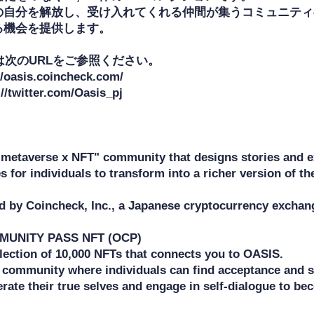
の自分を解放し、受け入れてくれる仲間が集うコミュニティ
機会を提供します。

は次のURLをご参照ください。

/oasis.coincheck.com/

/twitter.com/Oasis_pj

"metaverse x NFT" community that designs stories and ex
s for individuals to transform into a richer version of t
ed by Coincheck, Inc., a Japanese cryptocurrency exchang
UNITY PASS NFT (OCP) 

llection of 10,000 NFTs that connects you to OASIS. 

a community where individuals can find acceptance and su
erate their true selves and engage in self-dialogue to b