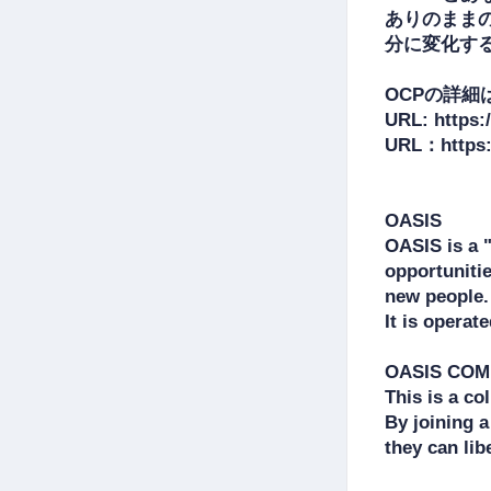
ありのまま
分に変化する
OCPの詳細
URL: https:/
URL：https:/
OASIS

OASIS is a 
opportunitie
new people.

It is operat
OASIS COMM
This is a co
By joining 
they can lib