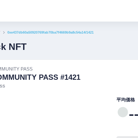
T
0xe437db60a50920769fab70ba7f4669b9a8c54a14/1421
ck NFT
MMUNITY PASS
OMMUNITY PASS #1421
ss
平均価格
-