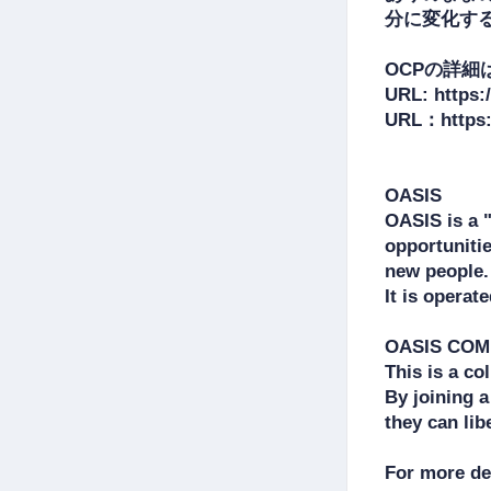
分に変化する
OCPの詳細
URL: https:/
URL：https:/
OASIS

OASIS is a 
opportunitie
new people.

It is operat
OASIS COMM
This is a co
By joining 
they can lib
For more det