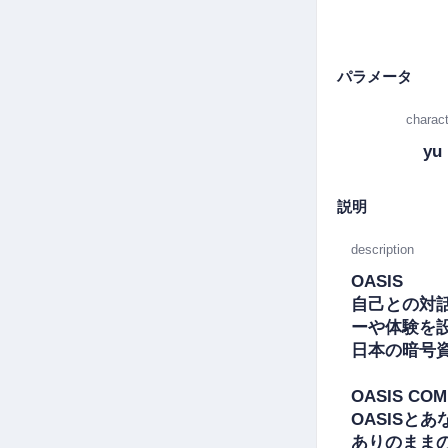
パラメータ
charact
yu
説明
description
OASIS

自己との対
ーや体験を設
日本の暗号
OASIS COM
OASISとあ
ありのまま