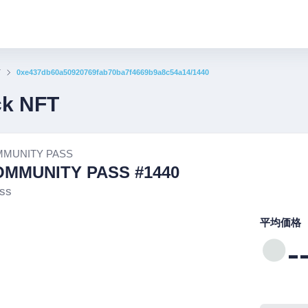
T
0xe437db60a50920769fab70ba7f4669b9a8c54a14/1440
ck NFT
MMUNITY PASS
OMMUNITY PASS #1440
ss
平均価格
-