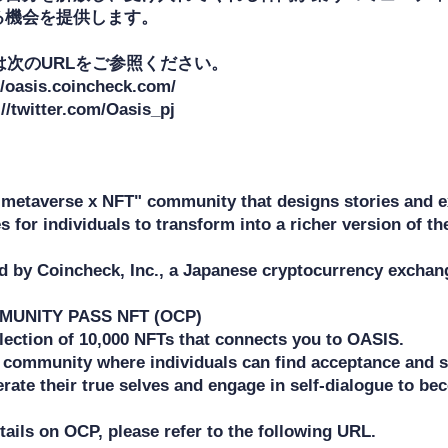
機会を提供します。

は次のURLをご参照ください。

/oasis.coincheck.com/

/twitter.com/Oasis_pj

"metaverse x NFT" community that designs stories and ex
s for individuals to transform into a richer version of t
ed by Coincheck, Inc., a Japanese cryptocurrency exchang
UNITY PASS NFT (OCP) 

llection of 10,000 NFTs that connects you to OASIS. 

a community where individuals can find acceptance and su
erate their true selves and engage in self-dialogue to b
ails on OCP, please refer to the following URL.
