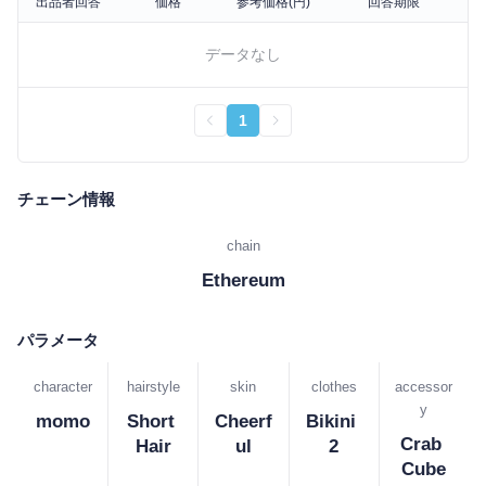
出品者回答
価格
参考価格(円)
回答期限
データなし
1
チェーン情報
chain
Ethereum
パラメータ
character
hairstyle
skin
clothes
accessor
y
momo
Short 
Cheerf
Bikini 
Crab 
Hair
ul
2
Cube