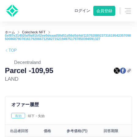
ログイン
会員登録
ホーム
Coincheck NFT
0xf87e31492faf9a91b02ee0deaad50d51d56d5d4d/11579208923731619542357098
5008687907816179206671258271521949751797850394591327
TOP
Decentraland
Parcel -109,95
LAND
オファー履歴
有効
却下・失効
出品者回答
価格
参考価格(円)
回答期限