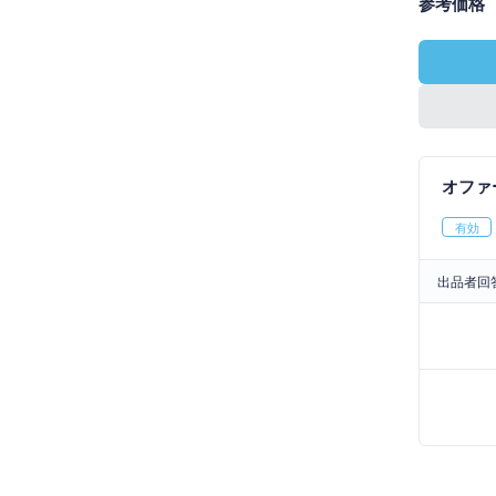
参考価格
オファ
有効
出品者回