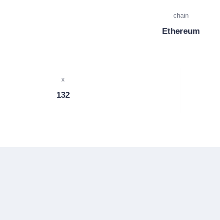
chain
Ethereum
x
132