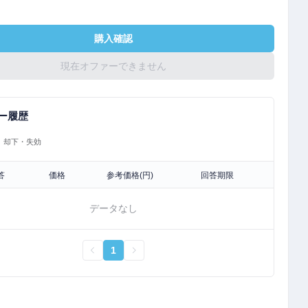
購入確認
現在オファーできません
ー履歴
却下・失効
答
価格
参考価格(円)
回答期限
データなし
1