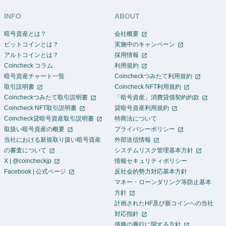
INFO
ABOUT
暗号資産とは？
会社概要
ビットコインとは？
実施中のキャンペーン
アルトコインとは？
採用情報
Coincheck コラム
利用規約
暗号資産チャート一覧
Coincheckつみたて利用規約
取引説明書
Coincheck NFT利用規約
Coincheckつみたて取引説明書
「暗号資産」消費貸借契約約款
Coincheck NFT取引説明書
貸暗号資産利用規約
Coincheck貸暗号資産取引説明書
特商法について
取扱い暗号資産の概要
プライバシーポリシー
当社における新規取り扱い暗号資産
外部送信情報
の審査について
システムリスク管理基本方針
X | @coincheckjp
情報セキュリティポリシー
Facebook | 公式ページ
反社会的勢力対応基本方針
マネー・ローンダリング等防止基本
方針
計画されたHF及び新コインへの当社
対応指針
債務の履行に関する方針