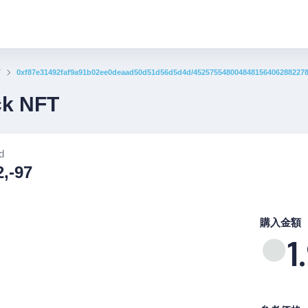
T
0xf87e31492faf9a91b02ee0deaad50d51d56d5d4d/452575548004848156406288227
ck NFT
d
2,-97
購入金額
1