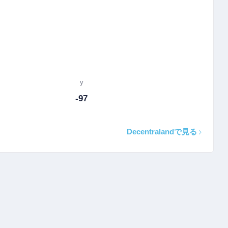
y
-97
Decentralandで見る