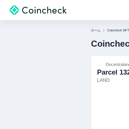
ホーム
Coincheck NF
Coinche
Decentralan
Parcel 13
LAND