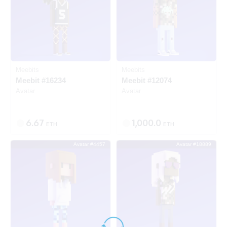
Meebits
Meebits
Meebit #16234
Meebit #12074
Avatar
Avatar
6.67
1,000.0
ETH
ETH
Avatar #4457
Avatar #18889
SOLD