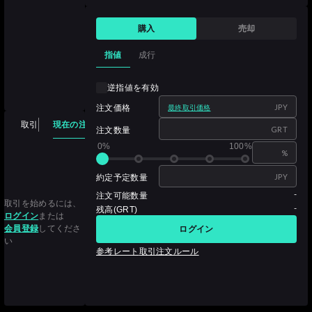
購入
売却
指値
成行
逆指値を有効
JPY
注文価格
最終取引価格
現在の注文
取引
注文履歴
取引履歴
保有資産
GRT
注文数量
0%
100%
%
JPY
約定予定数量
-
注文可能数量
取引を始めるには、
-
残高(GRT)
ログイン
または
会員登録
してくださ
ログイン
い
参考レート
取引注文ルール