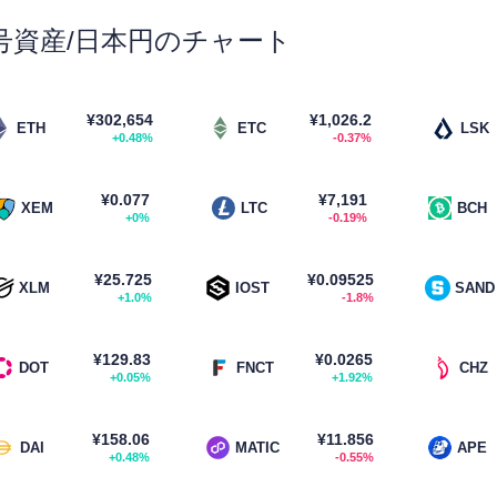
号資産/日本円のチャート
¥302,654
¥1,026.2
ETH
ETC
LSK
+0.48%
-0.37%
¥0.077
¥7,191
XEM
LTC
BCH
+0%
-0.19%
¥25.725
¥0.09525
XLM
IOST
SAND
+1.0%
-1.8%
¥129.83
¥0.0265
DOT
FNCT
CHZ
+0.05%
+1.92%
¥158.06
¥11.856
DAI
MATIC
APE
+0.48%
-0.55%