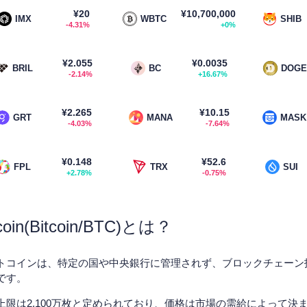
¥20
¥10,700,000
IMX
WBTC
SHIB
-4.31%
+0%
¥2.055
¥0.0035
BRIL
BC
DOGE
-2.14%
+16.67%
¥2.265
¥10.15
GRT
MANA
MASK
-4.03%
-7.64%
¥0.148
¥52.6
FPL
TRX
SUI
+2.78%
-0.75%
tcoin(Bitcoin/BTC)とは？
トコインは、特定の国や中央銀行に管理されず、ブロックチェーン
です。
上限は2,100万枚と定められており、価格は市場の需給によって決