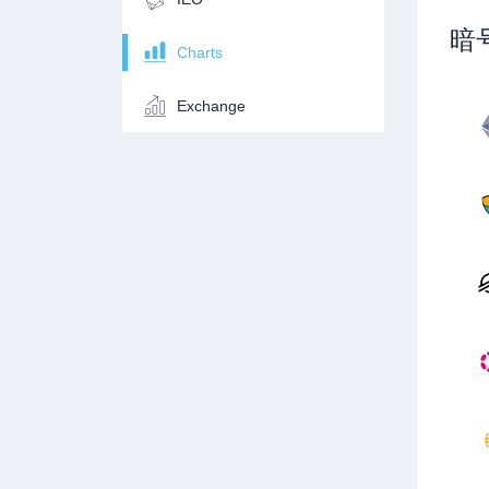
暗
Charts
Exchange