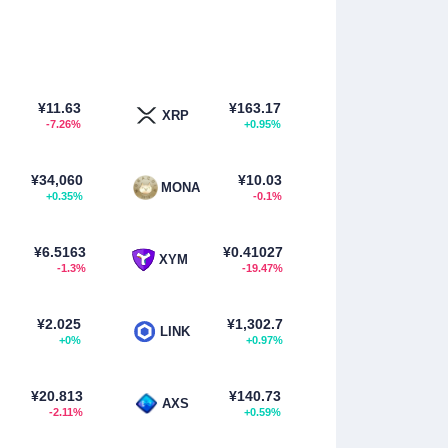
¥11.63
¥163.17
XRP
-7.26%
+0.95%
¥34,060
¥10.03
MONA
+0.35%
-0.1%
¥6.5163
¥0.41027
XYM
-1.3%
-19.47%
¥2.025
¥1,302.7
LINK
+0%
+0.97%
¥20.813
¥140.73
AXS
-2.11%
+0.59%