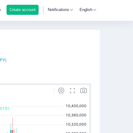
n
Create account
Notifications
English
JPY)