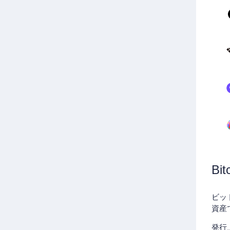
Bi
ビッ
資産
発行