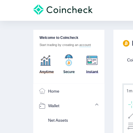
Welcome to Coincheck
Start trading by creating an
account
Co
Home
Wallet
Net Assets