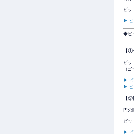
ビッ
▶ 
◆ビ
【①
ビッ
（ゴ
▶ 
▶ 
【②
円の
ビッ
▶ 