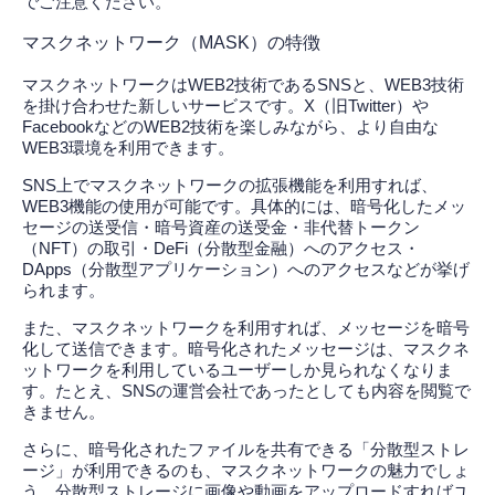
でご注意ください。
マスクネットワーク（MASK）の特徴
マスクネットワークはWEB2技術であるSNSと、WEB3技術
を掛け合わせた新しいサービスです。X（旧Twitter）や
FacebookなどのWEB2技術を楽しみながら、より自由な
WEB3環境を利用できます。
SNS上でマスクネットワークの拡張機能を利用すれば、
WEB3機能の使用が可能です。具体的には、暗号化したメッ
セージの送受信・暗号資産の送受金・非代替トークン
（NFT）の取引・DeFi（分散型金融）へのアクセス・
DApps（分散型アプリケーション）へのアクセスなどが挙げ
られます。
また、マスクネットワークを利用すれば、メッセージを暗号
化して送信できます。暗号化されたメッセージは、マスクネ
ットワークを利用しているユーザーしか見られなくなりま
す。たとえ、SNSの運営会社であったとしても内容を閲覧で
きません。
さらに、暗号化されたファイルを共有できる「分散型ストレ
ージ」が利用できるのも、マスクネットワークの魅力でしょ
う。分散型ストレージに画像や動画をアップロードすればユ