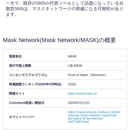
一方で、既存のSNSの代替ツールとして話題になっている分
散型SNSは、マスクネットワークの脅威になる可能性があり
ます。
Mask Network(Mask Network/MASK)の概要
通貨単位
MASK
発行可能上限数
1億 MASK
コンセンサスアルゴリズム
Proof of Stake（Ethereum）
時価総額ランキング(2025年4月時点)
316位
関連サイト
https://www.mask.io/
Coincheck取扱い開始日
2025年5月13日
https://masknetwork.medium.com/intr
oducing-mask-network-maskbook-
ホワイトペーパー
the-future-of-the-internet-
5a973d874edd