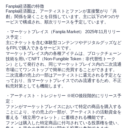
Fanpla経済圏の特徴
Fanpla経済圏は、アーティストとファンが直接繋がり「共
創」関係を築くことを目指しています。主に以下の4つのサ
ービスで構成され、順次リリースを予定しています。
・マーケットプレイス（Fanpla Market） 2025年11月リリー
ス予定：
主にチケットを含む体験型コンテンツやデジタルグッズなど
をFPLで購入できるサービスです。
マーケットプレイス内の各種アイテムは、ブロックチェーン
技術を用いてNFT（Non-Fungible Token：非代替性トーク
ン）として発行され、同じマーケットプレイス内の二次流通
市場にてワンストップで簡単に売買することができます。
⼆次流通の売上の⼀部はアーティストに還元される予定とな
っており、当マーケットプレイスでのみ流通するため、不正
転売対策としても機能します。
・アーティスト・トレジャリー ※IEO後段階的にリリース予
定：
ファンがマーケットプレイスにおいて特定の商品を購入する
ことにより、その売上の一部が、アーティストの活動資金を
蓄える「積立用ウォレット」に蓄積される機能です。
ファンは購入した特定商品に付与されている投票権を使い、