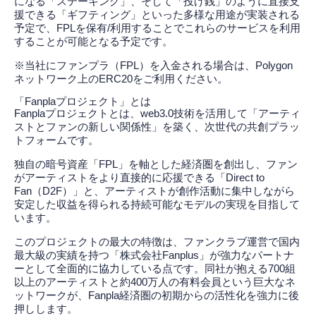
になる「ステーキング」、そして「投げ銭」のように直接支
援できる「ギフティング」といった多様な用途が実装される
予定で、FPLを保有/利用することでこれらのサービスを利用
することが可能となる予定です。
※当社にファンプラ（FPL）を入金される場合は、Polygon
ネットワーク上のERC20をご利用ください。
「Fanplaプロジェクト」とは
Fanplaプロジェクトとは、web3.0技術を活用して「アーティ
ストとファンの新しい関係性」を築く、次世代の共創プラッ
トフォームです。
独自の暗号資産「FPL」を軸とした経済圏を創出し、ファン
がアーティストをより直接的に応援できる「Direct to
Fan（D2F）」と、アーティストが創作活動に集中しながら
安定した収益を得られる持続可能なモデルの実現を目指して
います。
このプロジェクトの最大の特徴は、ファンクラブ運営で国内
最大級の実績を持つ「株式会社Fanplus」が強力なパートナ
ーとして全面的に協力している点です。同社が抱える700組
以上のアーティストと約400万人の有料会員という巨大なネ
ットワークが、Fanpla経済圏の初期からの活性化を強力に後
押しします。