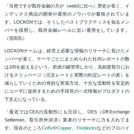
「当然ですが既存金融の方が（web3に比べ）歴史が長く、イ
ンデックス商品の開発や運用のノウハウが蓄積されていま
す。LOCKONでは、そうしたベストプラクティスを知るメン
バーを採用し、既存金融レベルに近い運用をしています」
（窪田氏）
LOCKONチームは、経営上必要な情報のリサーチに長けたメ
ンバーが多く、テーマごとにまとめられた社内​​レポートの数
は100を超えるという。前述の鍵管理しかり、高頻度取引にお
けるスリッページ（注文レートと実際の約定レートの差）を
減らしていくための有効な実装方法、十分な流動性を安定的
にユーザに提供するための手段等の一次情報がプロダクトの
下支えになっている。
「最近ではCEXの流動性にも注目し、OES（Off-Exchange
Settlemen、取引所外決済）業者のリサーチに力を入れてま
す。現在のところ
Ceffu
や
Copper
、
Fireblocks
などのプロバイ