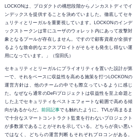
LOCKONは、プロダクトの構想段階からノンカストディでイ
ンデックスを提供することを決めていました。徹底してセキ
ュリティとリーガルを重要視しています。LOCKONのインデ
ックストークンは常にユーザのウォレット内にあって攻撃対
象となるプールが存在しません。ですので顧客資産が全損す
るような致命的なエクスプロイトがそもそも発生し得ない運
用になっています。」（窪田氏）
セキュリティとリーガルにプライオリティを置いた設計が第
一で、それをベースに収益性を高める施策を打つLOCKONの
運営方針は、他のチームの中でも際立っているように感じ
た。なぜなら通常のDeFiプロジェクトは収益性を至上命題と
した上でセキュリティをベストエフォートな範囲で高める傾
向があるからだ。
前回記事
でも触れたように、TVLが高まるま
で十分なスマートコントラクト監査を行わないプロジェクト
が多数派であることがそれを示している。どちらが良い悪い
ではなく、どちらの運営判断もそれぞれプロコンがある。