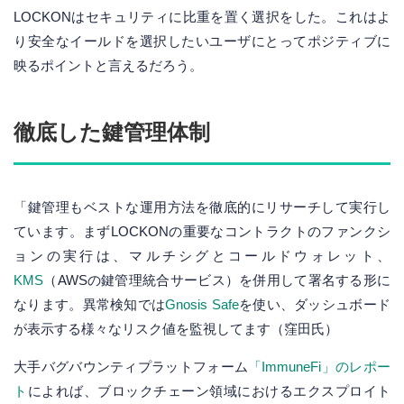
LOCKONはセキュリティに比重を置く選択をした。これはよ
り安全なイールドを選択したいユーザにとってポジティブに
映るポイントと言えるだろう。
徹底した鍵管理体制
「鍵管理もベストな運用方法を徹底的にリサーチして実行し
ています。まずLOCKONの重要なコントラクトのファンクシ
ョンの実行は、マルチシグとコールドウォレット、
KMS
（AWSの鍵管理統合サービス）を併用して署名する形に
なります。異常検知では
Gnosis Safe
を使い、ダッシュボード
が表示する様々なリスク値を監視してます（窪田氏）
大手バグバウンティプラットフォーム
「ImmuneFi」のレポー
ト
によれば、ブロックチェーン領域におけるエクスプロイト