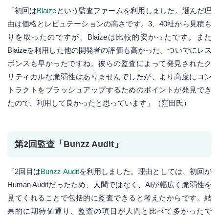
「初回は
Blaize
という監査ファームを利用しました。選んだ理
由は価格とレピュテーションの高さです。3、40社から見積も
りを取ったのですが、Blaizeは比較的安かったです。また
Blaizeを利用した他の開発者の評価も高かった。ついでにレス
ポンスも早かったですね。彼らの監査によって発見されたク
リティカルな脆弱性はありませんでしたが、より高度にコン
トラクトをブラッシュアップするためのポイントが発見でき
たので、利用して良かったと思っています」（窪田氏）
第2回監査「Bunzz Audit」
「2回目は
Bunzz Audit
を利用しました。理由としては、初回が
Human Auditだったため、人間ではなく、AIが幅広く脆弱性を
見てくれることで包括的に監査できると考えたからです。結
果的に期待値通り、監査の項目が人間と比べて多かったで