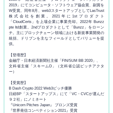
2019」にてコンピュータ・ソフトウェア協会賞、副賞を
W受賞。同年8月、web3スタートアップとしてLasTrust
株式会社を創業。2021年に1stプロダクト
「CloudCerts」を上場企業に事業売却。2022年 Bunzz
pte ltd創業。2ndプロダクトとして「Bunzz」をローン
チ。主にブロックチェーン領域における新規事業開発の
統括、ドリブンを主なフィールドとしてバリューを提
供。
【登壇歴】
金融庁・日本経済新聞社主催「FIN/SUM BB 2020」、
文科省主催「スキームD」（文科省公認ピッチアクタ
ー）
【受賞歴】
B Dash Crypto 2022 Web3ピッチ優勝
日経BP「スタートアップス」にて「VC・CVCが選んだ
９２社」にノミネート
『Unicorn Pitches Japan』 ブロンズ受賞
『世界発信コンペティション2021』受賞