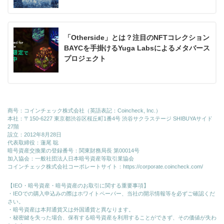
「Otherside」とは？注目のNFTコレクション
BAYCを手掛けるYuga Labsによるメタバース
プロジェクト
商号：コインチェック株式会社（英語表記：Coincheck, Inc.）
本社：〒150-6227 東京都渋谷区桜丘町1番4号 渋谷サクラステージ SHIBUYAサイド
27階
設立：2012年8月28日
代表取締役：蓮尾 聡
暗号資産交換業の登録番号：関東財務局長 第00014号
加入協会：一般社団法人日本暗号資産等取引業協会
コインチェック株式会社コーポレートサイト：
https://corporate.coincheck.com/
【IEO・暗号資産・暗号資産のお取引に関する重要事項】
・IEOでの購入申込みの際はホワイトペーパー、当社の開示情報等を必ずご確認くだ
さい。
・暗号資産は本邦通貨又は外国通貨と異なります。
・秘密鍵を失った場合、保有する暗号資産を利用することができず、その価値が失わ