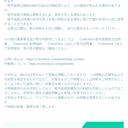
れます。
・暗号資産は移転記録の仕組みの破綻等により、その価値が失われる場合がありま
す。
・暗号資産の価格は変動するため、損失が生じる場合があります。
・暗号資産は対価の弁済を受ける者の同意がある場合に限り代価の弁済のために使⽤
することができます。
・お取引の際は、取引内容を十分に理解し、自己の責任をもって行ってください。
その他の重要事項及び取引内容等につきましては、「Coincheck 暗号資産取引説明
書」「Coincheck 利用規約」「Coincheck つみたて取引説明書」「Coincheckつみた
て利用規約」等の交付書面をご確認ください。
お問い合わせ：
https://coincheck.com/ja/info/help_contact
手数料について：
https://coincheck.com/ja/info/fee
※当社は、細心の注意を払って情報を掲載しておりますが、この情報の正確性および
完全性を保証するものではなく、お客さまがこの情報もしくは内容をご利用されたこ
とにより生じた損失に関し一切責任を負うものではありません。
※情報提供のみを目的としており、暗号資産関連取引の勧誘を目的としたものではご
ざいません。売買等に関する最終判断はお客様ご自身で行ってください。
※当社は予告なしに、ウェブサイトに掲載されている情報を変更することがありま
す。
※情報の転載・複製を固く禁じます。