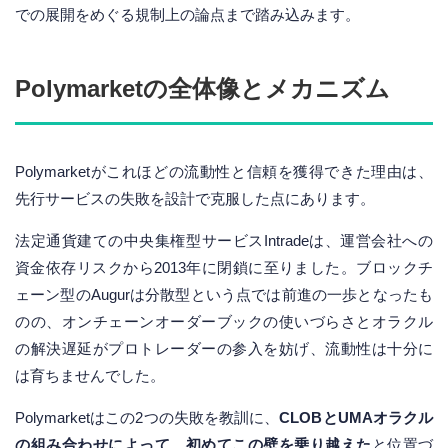
での展開をめぐる規制上の論点まで踏み込みます。
Polymarketの全体像とメカニズム
Polymarketがこれほどの流動性と信頼を獲得できた理由は、
先行サービスの失敗を設計で克服した点にあります。
法定通貨建ての中央集権型サービスIntradeは、運営会社への
資金依存リスクから2013年に閉鎖に至りました。ブロックチ
ェーン型のAugurは分散型という点では前進の一歩となったも
のの、オンチェーンオーダーブックの使いづらさとオラクル
の解決遅延がプロトレーダーの参入を妨げ、流動性は十分に
は育ちませんでした。
Polymarketはこの2つの失敗を教訓に、
CLOBとUMAオラクル
の組み合わせによって、初めてこの壁を乗り越えた
と位置づ