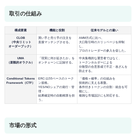
取引の仕組み
構成要素
機能と役割
従来モデルとの違い
CLOB
買い手と売り手の注文を
AMM方式に比べ、
（中央リミット
直接マッチングさせる。
大口取引時のスリッページを抑制
オーダーブック）
し、
プロのトレーダーの参入を促した。
UMA
「現実に何が起きたか」を
中央集権的な運営者ではなく、
（楽観的オラクル）
オンチェーンに記録する。
トークンホルダーによる
分散型の合意形成で不正・改ざんを
防止する。
Conditional Tokens
ERC-1155ベースのトーク
「価格＝確率」の仕組みを
Framework（CTF）
ン規格。
技術的に支える基盤。
YES/NOシェアの発行・管
条件付きトークンの分割・統合を可
理・
能にし、
結果確定時の自動精算を担
複雑な市場設計にも対応する。
う。
市場の形式