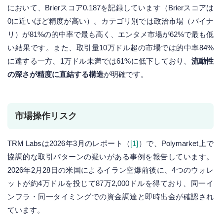
において、Brierスコア0.187を記録しています（Brierスコアは
0に近いほど精度が高い）。カテゴリ別では政治市場（バイナ
リ）が81%の的中率で最も高く、エンタメ市場が62%で最も低
い結果です。また、取引量10万ドル超の市場では的中率84%
に達する一方、1万ドル未満では61%に低下しており、
流動性
の深さが精度に直結する構造
が明確です。
市場操作リスク
TRM Labsは2026年3月のレポート（
[1]
）で、Polymarket上で
協調的な取引パターンの疑いがある事例を報告しています。
2026年2月28日の米国によるイラン空爆前後に、4つのウォレ
ットが約4万ドルを投じて87万2,000ドルを得ており、同一イ
ンフラ・同一タイミングでの資金調達と即時出金が確認され
ています。