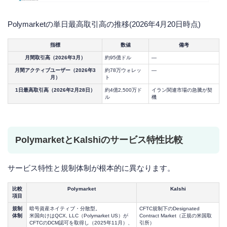
Polymarketの単日最高取引高の推移(2026年4月20日時点)
指標
数値
備考
月間取引高（2026年3月）
約95億ドル
—
月間アクティブユーザー（2026年3
約78万ウォレッ
—
月）
ト
1日最高取引高（2026年2月28日）
約4億2,500万ド
イラン関連市場の急騰が契
ル
機
PolymarketとKalshiのサービス特性比較
サービス特性と規制体制が根本的に異なります。
比較
Polymarket
Kalshi
項目
規制
暗号資産ネイティブ・分散型。
CFTC規制下のDesignated
体制
米国向けはQCX, LLC（Polymarket US）が
Contract Market（正規の米国取
CFTCのDCM認可を取得し（2025年11月）、
引所）