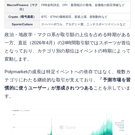
Macro/Finance（マク
FRB金利決定、CPI・雇用統計の着地、金価格の節目突破など
ロ）
Crypto（暗号資産）
BTC・ETHの価格節目、新規上場、規制動向など
Sports/Culture
スーパーボウル、アカデミー賞、ニッチスポーツイベントなど
政治・地政学・マクロ系が取引額の上位を占める時期がある
一方、直近（2026年4月）の24時間取引額ではスポーツが首位
となっており、カテゴリ別の順位はイベントの時期によって
変動します。
Polymarketの成長は特定イベントへの依存ではなく、複数カ
テゴリにわたる継続的な取引が支えており、
「予測市場を習
慣的に使うユーザー」が形成されつつある
ことを示していま
す。