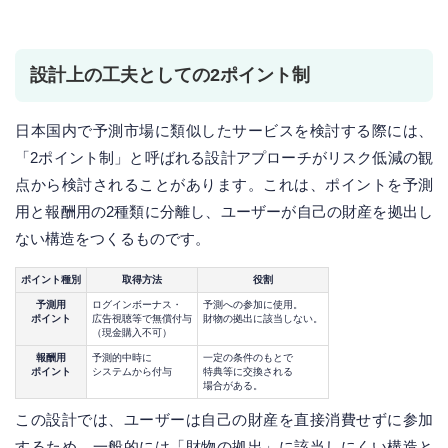
設計上の工夫としての2ポイント制
日本国内で予測市場に類似したサービスを検討する際には、
「2ポイント制」と呼ばれる設計アプローチがリスク低減の観
点から検討されることがあります。これは、ポイントを予測
用と報酬用の2種類に分離し、ユーザーが自己の財産を拠出し
ない構造をつくるものです。
ポイント種別
取得方法
役割
予測用
ログインボーナス・
予測への参加に使用。
ポイント
広告視聴等で無償付与
財物の拠出に該当しない。
（現金購入不可）
報酬用
予測的中時に
一定の条件のもとで
ポイント
システムから付与
特典等に交換される
場合がある。
この設計では、ユーザーは自己の財産を直接消費せずに参加
するため、一般的には「財物の拠出」に該当しにくい構造と