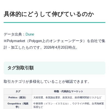
具体的にどうして伸びているのか
データ出典：
Dune
※Polymarket（Polygon上のオンチェーンデータ）を自社で集
計・加工したものです。2026年4月20日時点。
タグ別取引額
取引カテゴリが多様化していることが確認できます。
タグ
特徴・代表的なマーケット
Politics（政治）
大統領選、各国議会選挙、政策決定、政府機関閉鎖リスクなど
Geopolitics（地政
中東情勢（イラン・イスラエル）、ウクライナ停戦、台湾海峡緊
学）
張度など