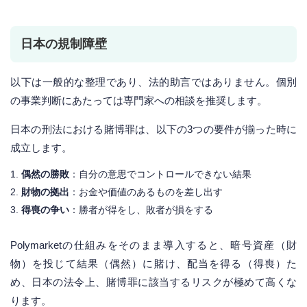
日本の規制障壁
以下は一般的な整理であり、法的助言ではありません。個別
の事業判断にあたっては専門家への相談を推奨します。
日本の刑法における賭博罪は、以下の3つの要件が揃った時に
成立します。
偶然の勝敗
：自分の意思でコントロールできない結果
財物の拠出
：お金や価値のあるものを差し出す
得喪の争い
：勝者が得をし、敗者が損をする
Polymarketの仕組みをそのまま導入すると、暗号資産（財
物）を投じて結果（偶然）に賭け、配当を得る（得喪）た
め、日本の法令上、賭博罪に該当するリスクが極めて高くな
ります。