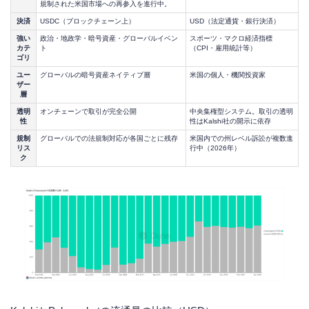
規制された米国市場への再参入を進行中。
決済
USDC（ブロックチェーン上）
USD（法定通貨・銀行決済）
強い
政治・地政学・暗号資産・グローバルイベン
スポーツ・マクロ経済指標
カテ
ト
（CPI・雇用統計等）
ゴリ
ユー
グローバルの暗号資産ネイティブ層
米国の個人・機関投資家
ザー
層
透明
オンチェーンで取引が完全公開
中央集権型システム。取引の透明
性
性はKalshi社の開示に依存
規制
グローバルでの法規制対応が各国ごとに残存
米国内での州レベル訴訟が複数進
リス
行中（2026年）
ク