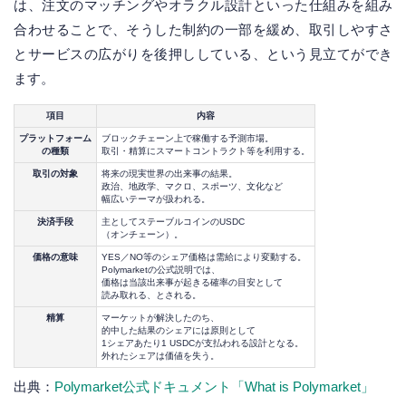
は、注文のマッチングやオラクル設計といった仕組みを組み
合わせることで、そうした制約の一部を緩め、取引しやすさ
とサービスの広がりを後押ししている、という見立てができ
ます。
項目
内容
プラットフォーム
ブロックチェーン上で稼働する予測市場。
の種類
取引・精算にスマートコントラクト等を利用する。
取引の対象
将来の現実世界の出来事の結果。
政治、地政学、マクロ、スポーツ、文化など
幅広いテーマが扱われる。
決済手段
主としてステーブルコインのUSDC
（オンチェーン）。
価格の意味
YES／NO等のシェア価格は需給により変動する。
Polymarketの公式説明では、
価格は当該出来事が起きる確率の目安として
読み取れる、とされる。
精算
マーケットが解決したのち、
的中した結果のシェアには原則として
1シェアあたり1 USDCが支払われる設計となる。
外れたシェアは価値を失う。
出典：
Polymarket公式ドキュメント「What is Polymarket」