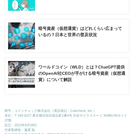
暗号資産（仮想通貨）はどれくらい広まって
いるの？日本と世界の普及状況
ワールドコイン（WLD）とは？ChatGPT提供
のOpenAI社CEOが手がける暗号資産（仮想通
貨）について解説
商号：コインチェック株式会社（英語表記：Coincheck, Inc.）
本社：〒150-6227 東京都渋谷区桜丘町1番4号 渋谷サクラステージ SHIBUYAサイド
27階
設立：2012年8月28日
代表取締役：蓮尾 聡