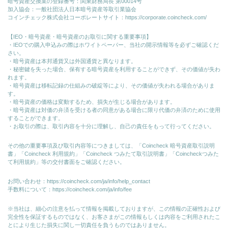
暗号資産交換業の登録番号：関東財務局長 第00014号
加入協会：一般社団法人日本暗号資産等取引業協会
コインチェック株式会社コーポレートサイト：
https://corporate.coincheck.com/
【IEO・暗号資産・暗号資産のお取引に関する重要事項】
・IEOでの購入申込みの際はホワイトペーパー、当社の開示情報等を必ずご確認くだ
さい。
・暗号資産は本邦通貨又は外国通貨と異なります。
・秘密鍵を失った場合、保有する暗号資産を利用することができず、その価値が失わ
れます。
・暗号資産は移転記録の仕組みの破綻等により、その価値が失われる場合がありま
す。
・暗号資産の価格は変動するため、損失が生じる場合があります。
・暗号資産は対価の弁済を受ける者の同意がある場合に限り代価の弁済のために使⽤
することができます。
・お取引の際は、取引内容を十分に理解し、自己の責任をもって行ってください。
その他の重要事項及び取引内容等につきましては、「Coincheck 暗号資産取引説明
書」「Coincheck 利用規約」「Coincheck つみたて取引説明書」「Coincheckつみた
て利用規約」等の交付書面をご確認ください。
お問い合わせ：
https://coincheck.com/ja/info/help_contact
手数料について：
https://coincheck.com/ja/info/fee
※当社は、細心の注意を払って情報を掲載しておりますが、この情報の正確性および
完全性を保証するものではなく、お客さまがこの情報もしくは内容をご利用されたこ
とにより生じた損失に関し一切責任を負うものではありません。