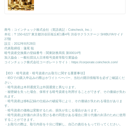
商号：コインチェック株式会社（英語表記：Coincheck, Inc.）
本社：〒150-6227 東京都渋谷区桜丘町1番4号 渋谷サクラステージ SHIBUYAサイド
27階
設立：2012年8月28日
代表取締役：蓮尾 聡
暗号資産交換業の登録番号：関東財務局長 第00014号
加入協会：一般社団法人日本暗号資産等取引業協会
コインチェック株式会社コーポレートサイト：
https://corporate.coincheck.com/
【IEO・暗号資産・暗号資産のお取引に関する重要事項】
・IEOでの購入申込みの際はホワイトペーパー、当社の開示情報等を必ずご確認くだ
さい。
・暗号資産は本邦通貨又は外国通貨と異なります。
・秘密鍵を失った場合、保有する暗号資産を利用することができず、その価値が失わ
れます。
・暗号資産は移転記録の仕組みの破綻等により、その価値が失われる場合がありま
す。
・暗号資産の価格は変動するため、損失が生じる場合があります。
・暗号資産は対価の弁済を受ける者の同意がある場合に限り代価の弁済のために使⽤
することができます。
・お取引の際は、取引内容を十分に理解し、自己の責任をもって行ってください。