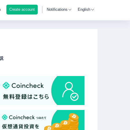
n
Create account
Notifications
English
説