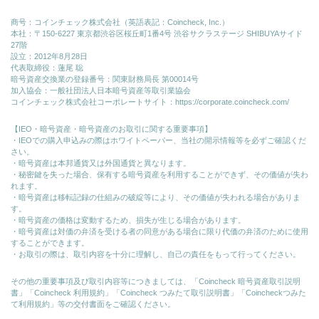
商号：コインチェック株式会社（英語表記：Coincheck, Inc.）
本社：〒150-6227 東京都渋谷区桜丘町1番4号 渋谷サクラステージ SHIBUYAサイド
27階
設立：2012年8月28日
代表取締役：蓮尾 聡
暗号資産交換業の登録番号：関東財務局長 第00014号
加入協会：一般社団法人日本暗号資産等取引業協会
コインチェック株式会社コーポレートサイト：
https://corporate.coincheck.com/
【IEO・暗号資産・暗号資産のお取引に関する重要事項】
・IEOでの購入申込みの際はホワイトペーパー、当社の開示情報等を必ずご確認くだ
さい。
・暗号資産は本邦通貨又は外国通貨と異なります。
・秘密鍵を失った場合、保有する暗号資産を利用することができず、その価値が失わ
れます。
・暗号資産は移転記録の仕組みの破綻等により、その価値が失われる場合がありま
す。
・暗号資産の価格は変動するため、損失が生じる場合があります。
・暗号資産は対価の弁済を受ける者の同意がある場合に限り代価の弁済のために使⽤
することができます。
・お取引の際は、取引内容を十分に理解し、自己の責任をもって行ってください。
その他の重要事項及び取引内容等につきましては、「Coincheck 暗号資産取引説明
書」「Coincheck 利用規約」「Coincheck つみたて取引説明書」「Coincheckつみた
て利用規約」等の交付書面をご確認ください。