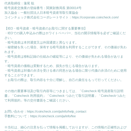
代表取締役：蓮尾 聡
暗号資産交換業の登録番号：関東財務局長 第00014号
加入協会：一般社団法人日本暗号資産等取引業協会
コインチェック株式会社コーポレートサイト：
https://corporate.coincheck.com/
【IEO・暗号資産・暗号資産のお取引に関する重要事項】
・IEOでの購入申込みの際はホワイトペーパー、当社の開示情報等を必ずご確認くだ
さい。
・暗号資産は本邦通貨又は外国通貨と異なります。
・秘密鍵を失った場合、保有する暗号資産を利用することができず、その価値が失わ
れます。
・暗号資産は移転記録の仕組みの破綻等により、その価値が失われる場合がありま
す。
・暗号資産の価格は変動するため、損失が生じる場合があります。
・暗号資産は対価の弁済を受ける者の同意がある場合に限り代価の弁済のために使⽤
することができます。
・お取引の際は、取引内容を十分に理解し、自己の責任をもって行ってください。
その他の重要事項及び取引内容等につきましては、「Coincheck 暗号資産取引説明
書」「Coincheck 利用規約」「Coincheck つみたて取引説明書」「Coincheckつみた
て利用規約」等の交付書面をご確認ください。
お問い合わせ：
https://coincheck.com/ja/info/help_contact
手数料について：
https://coincheck.com/ja/info/fee
※当社は、細心の注意を払って情報を掲載しておりますが、この情報の正確性および