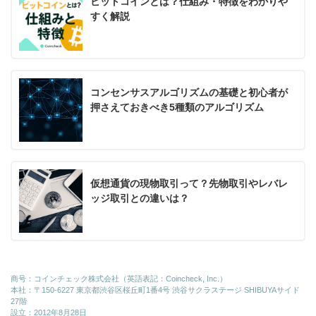
ビットコインとは？仕組み・特徴をわかりや
すく解説
コンセンサスアルゴリズムの基礎と初心者が
押さえておきべき5種類のアルゴリズム
仮想通貨の現物取引って？先物取引やレバレ
ッジ取引との違いは？
商号：コインチェック株式会社（英語表記：Coincheck, Inc.）
本社：〒150-6227 東京都渋谷区桜丘町1番4号 渋谷サクラステージ SHIBUYAサイド
27階
設立：2012年8月28日