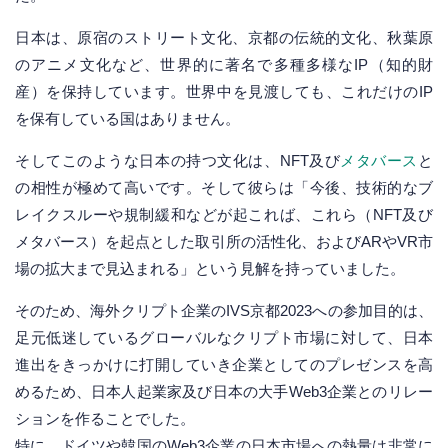
日本は、原宿のストリート文化、京都の伝統的文化、秋葉原
のアニメ文化など、世界的に著名で多種多様なIP（知的財
産）を保持しています。世界中を見渡しても、これだけのIP
を保有している国はありません。
そしてこのような日本の持つ文化は、NFT及び
メタバース
と
の相性が極めて高いです。そして彼らは「今後、技術的なブ
レイクスルーや規制緩和などが起これば、これら（NFT及び
メタバース）を起点とした取引所の活性化、およびARやVR市
場の拡大まで見込まれる」という見解を持っていました。
そのため、海外クリプト企業のIVS京都2023への参加目的は、
足元低迷しているグローバルなクリプト市場に対して、日本
進出をきっかけに打開していき企業としてのプレゼンスを高
めるため、日本人起業家及び日本の大手Web3企業とのリレー
ションを作ることでした。
特に、ドイツや韓国のWeb3企業の日本市場への熱量は非常に