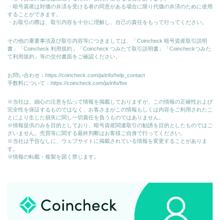
・暗号資産は対価の弁済を受ける者の同意がある場合に限り代価の弁済のために使⽤
することができます。
・お取引の際は、取引内容を十分に理解し、自己の責任をもって行ってください。
その他の重要事項及び取引内容等につきましては、「Coincheck 暗号資産取引説明
書」「Coincheck 利用規約」「Coincheck つみたて取引説明書」「Coincheckつみた
て利用規約」等の交付書面をご確認ください。
お問い合わせ：
https://coincheck.com/ja/info/help_contact
手数料について：
https://coincheck.com/ja/info/fee
※当社は、細心の注意を払って情報を掲載しておりますが、この情報の正確性および
完全性を保証するものではなく、お客さまがこの情報もしくは内容をご利用されたこ
とにより生じた損失に関し一切責任を負うものではありません。
※情報提供のみを目的としており、暗号資産関連取引の勧誘を目的としたものではご
ざいません。売買等に関する最終判断はお客様ご自身で行ってください。
※当社は予告なしに、ウェブサイトに掲載されている情報を変更することがありま
す。
※情報の転載・複製を固く禁じます。