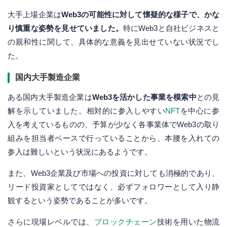
大手上場企業は
Web3の可能性に対して懐疑的な様子で、かな
り慎重な姿勢を見せていました。
特にWeb3と自社ビジネスと
の親和性に関して、具体的な意義を見出せていない状況でし
た。
国内大手製造企業
ある国内大手製造企業は
Web3を活かした事業を模索中
との見
解を示していました。相対的に参入しやすい
NFT
を中心に参
入を考えているものの、予算が少なく各事業体でWeb3の取り
組みを担当者ベースで行っていることから、本腰を入れての
参入は難しいという状況にあるようです。
また、Web3企業及び市場への投資に対しても消極的であり、
リード投資家としてではなく、必ずフォロワーとして入り静
観するという姿勢であることが多いです。
さらに現場レベルでは、
ブロックチェーン
技術を用いた物流