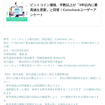
ビットコイン価格、半数以上が「3年以内に最
高値を更新」と回答！Coincheckユーザーア
ンケート
商号：コインチェック株式会社（英語表記：Coincheck, Inc.）
本社：〒150-6227 東京都渋谷区桜丘町1番4号 渋谷サクラステージ SHIBUYAサイド
27階
設立：2012年8月28日
代表取締役：蓮尾 聡
暗号資産交換業の登録番号：関東財務局長 第00014号
加入協会：一般社団法人日本暗号資産等取引業協会
コインチェック株式会社コーポレートサイト：
https://corporate.coincheck.com/
【IEO・暗号資産・暗号資産のお取引に関する重要事項】
・IEOでの購入申込みの際はホワイトペーパー、当社の開示情報等を必ずご確認くだ
さい。
・暗号資産は本邦通貨又は外国通貨と異なります。
・秘密鍵を失った場合、保有する暗号資産を利用することができず、その価値が失わ
れます。
・暗号資産は移転記録の仕組みの破綻等により、その価値が失われる場合がありま
す。
・暗号資産の価格は変動するため、損失が生じる場合があります。