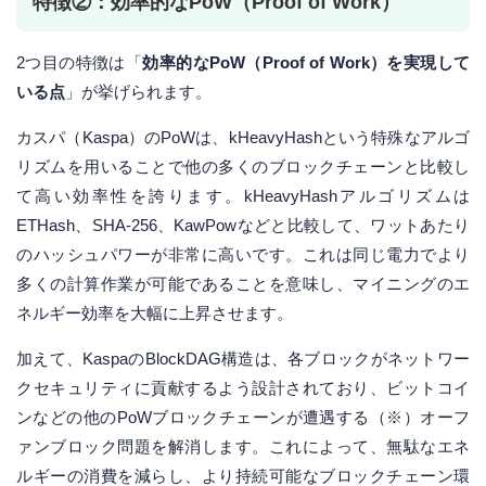
特徴②：効率的なPoW（Proof of Work）
2つ目の特徴は「
効率的なPoW（Proof of Work）を実現して
いる点
」が挙げられます。
カスパ（Kaspa）のPoWは、kHeavyHashという特殊なアルゴ
リズムを用いることで他の多くのブロックチェーンと比較し
て高い効率性を誇ります。kHeavyHashアルゴリズムは
ETHash、SHA-256、KawPowなどと比較して、ワットあたり
のハッシュパワーが非常に高いです。これは同じ電力でより
多くの計算作業が可能であることを意味し、マイニングのエ
ネルギー効率を大幅に上昇させます。
加えて、KaspaのBlockDAG構造は、各ブロックがネットワー
クセキュリティに貢献するよう設計されており、ビットコイ
ンなどの他のPoWブロックチェーンが遭遇する（※）オーフ
ァンブロック問題を解消します。これによって、無駄なエネ
ルギーの消費を減らし、より持続可能なブロックチェーン環