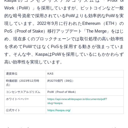
Kaspaのコンセンサスアルゴリズムは「Proof of
Work（PoW）」を採用していますが、ビットコインなど一般
的な暗号資産で採用されているPoWよりも効率的なPoWを実
現しています。2022年9月に行われたEthereum（ETH）の
PoS（Proof of Stake）移行アップデート「The Merge」をはじ
め、現在多くのブロックチェーンでは取引処理の高い効率性
を求めてPoWではなくPoSを採用する動きが強まっていま
す。そんな中、KaspaはPoWを採用しているにもかかわらず
高い効率性を実現しています。
通貨単位
KAS
時価総額（2023年12月時
約3270億円（39位）
点）
コンセンサスアルゴリズム
PoW（Proof of Work）
ホワイトペーパー
https://api-new.whitepaper.io/documents/pdf?
slug=kaspa
公式サイト
https://kaspa.org/