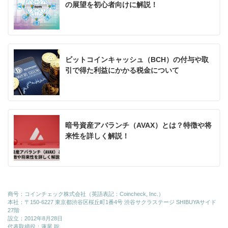
の展望を初心者向けに解説！
ビットコインキャッシュ（BCH）の付与や取
引で得た利益にかかる税金について
暗号資産アバランチ（AVAX）とは？特徴や将
来性を詳しく解説！
商号：コインチェック株式会社（英語表記：Coincheck, Inc.）
本社：〒150-6227 東京都渋谷区桜丘町1番4号 渋谷サクラステージ SHIBUYAサイド
27階
設立：2012年8月28日
代表取締役：蓮尾 聡