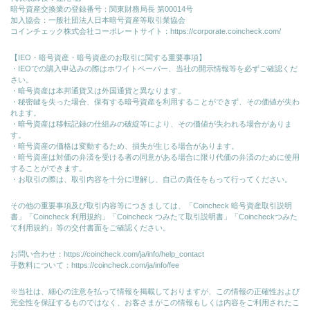
暗号資産交換業の登録番号：関東財務局長 第00014号
加入協会：一般社団法人日本暗号資産等取引業協会
コインチェック株式会社コーポレートサイト：
https://corporate.coincheck.com/
【IEO・暗号資産・暗号資産のお取引に関する重要事項】
・IEOでの購入申込みの際はホワイトペーパー、当社の開示情報等を必ずご確認くだ
さい。
・暗号資産は本邦通貨又は外国通貨と異なります。
・秘密鍵を失った場合、保有する暗号資産を利用することができず、その価値が失わ
れます。
・暗号資産は移転記録の仕組みの破綻等により、その価値が失われる場合がありま
す。
・暗号資産の価格は変動するため、損失が生じる場合があります。
・暗号資産は対価の弁済を受ける者の同意がある場合に限り代価の弁済のために使⽤
することができます。
・お取引の際は、取引内容を十分に理解し、自己の責任をもって行ってください。
その他の重要事項及び取引内容等につきましては、「Coincheck 暗号資産取引説明
書」「Coincheck 利用規約」「Coincheck つみたて取引説明書」「Coincheckつみた
て利用規約」等の交付書面をご確認ください。
お問い合わせ：
https://coincheck.com/ja/info/help_contact
手数料について：
https://coincheck.com/ja/info/fee
※当社は、細心の注意を払って情報を掲載しておりますが、この情報の正確性および
完全性を保証するものではなく、お客さまがこの情報もしくは内容をご利用されたこ