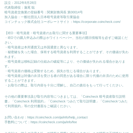
設立：2012年8月28日
代表取締役：蓮尾 聡
暗号資産交換業の登録番号：関東財務局長 第00014号
加入協会：一般社団法人日本暗号資産等取引業協会
コインチェック株式会社コーポレートサイト：
https://corporate.coincheck.com/
【IEO・暗号資産・暗号資産のお取引に関する重要事項】
・IEOでの購入申込みの際はホワイトペーパー、当社の開示情報等を必ずご確認くだ
さい。
・暗号資産は本邦通貨又は外国通貨と異なります。
・秘密鍵を失った場合、保有する暗号資産を利用することができず、その価値が失わ
れます。
・暗号資産は移転記録の仕組みの破綻等により、その価値が失われる場合がありま
す。
・暗号資産の価格は変動するため、損失が生じる場合があります。
・暗号資産は対価の弁済を受ける者の同意がある場合に限り代価の弁済のために使⽤
することができます。
・お取引の際は、取引内容を十分に理解し、自己の責任をもって行ってください。
その他の重要事項及び取引内容等につきましては、「Coincheck 暗号資産取引説明
書」「Coincheck 利用規約」「Coincheck つみたて取引説明書」「Coincheckつみた
て利用規約」等の交付書面をご確認ください。
お問い合わせ：
https://coincheck.com/ja/info/help_contact
手数料について：
https://coincheck.com/ja/info/fee