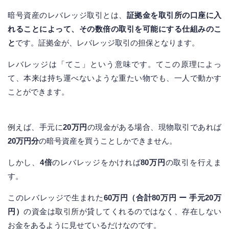
暗号資産のレバレッジ取引とは、
証拠金を取引所の口座に入
れることによって、その数倍の取引を可能にする仕組みのこ
と
です。証拠金が、レバレッジ取引の担保となります。
レバレッジは「てこ」という意味です。てこの原理によっ
て、本来は持ち運べないような重たい物でも、一人で動かす
ことができます。
例えば、手元に
20万円
の現金がある場合、現物取引であれば
20万円分
の暗号資産を買うことしかできません。
しかし、
4倍
のレバレッジをかければ
80万円
の取引を行えま
す。
このレバレッジで生まれた
60万円（合計80万円 ー 手元20万
円）
の資金は取引所が貸してくれるのではなく、存在しない
お金をあるように見せているだけなのです。