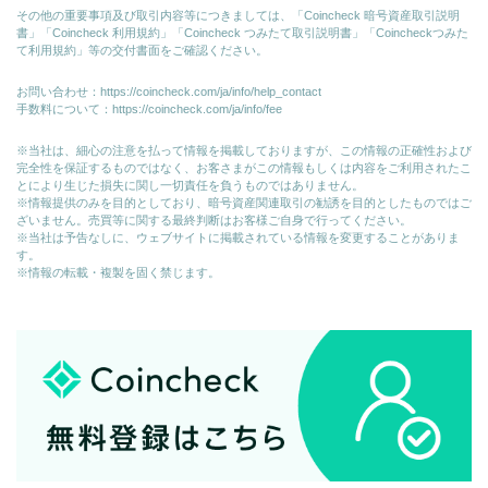
その他の重要事項及び取引内容等につきましては、「Coincheck 暗号資産取引説明
書」「Coincheck 利用規約」「Coincheck つみたて取引説明書」「Coincheckつみた
て利用規約」等の交付書面をご確認ください。
お問い合わせ：
https://coincheck.com/ja/info/help_contact
手数料について：
https://coincheck.com/ja/info/fee
※当社は、細心の注意を払って情報を掲載しておりますが、この情報の正確性および
完全性を保証するものではなく、お客さまがこの情報もしくは内容をご利用されたこ
とにより生じた損失に関し一切責任を負うものではありません。
※情報提供のみを目的としており、暗号資産関連取引の勧誘を目的としたものではご
ざいません。売買等に関する最終判断はお客様ご自身で行ってください。
※当社は予告なしに、ウェブサイトに掲載されている情報を変更することがありま
す。
※情報の転載・複製を固く禁じます。