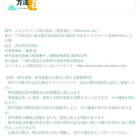
商号：コインチェック株式会社（英語表記：Coincheck, Inc.）
本社：〒150-6227 東京都渋谷区桜丘町1番4号 渋谷サクラステージ SHIBUYAサイド
27階
設立：2012年8月28日
代表取締役：蓮尾 聡
暗号資産交換業の登録番号：関東財務局長 第00014号
加入協会：一般社団法人日本暗号資産等取引業協会
コインチェック株式会社コーポレートサイト：
https://corporate.coincheck.com/
【IEO・暗号資産・暗号資産のお取引に関する重要事項】
・IEOでの購入申込みの際はホワイトペーパー、当社の開示情報等を必ずご確認くだ
さい。
・暗号資産は本邦通貨又は外国通貨と異なります。
・秘密鍵を失った場合、保有する暗号資産を利用することができず、その価値が失わ
れます。
・暗号資産は移転記録の仕組みの破綻等により、その価値が失われる場合がありま
す。
・暗号資産の価格は変動するため、損失が生じる場合があります。
・暗号資産は対価の弁済を受ける者の同意がある場合に限り代価の弁済のために使⽤
することができます。
・お取引の際は、取引内容を十分に理解し、自己の責任をもって行ってください。