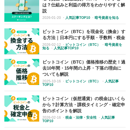
は？仕組みと利益の得方をわかりやすく解
説
2026-01-20
・
人気記事TOP10
・
暗号資産を知る
ビットコイン（BTC）を現金化（換金）す
る方法｜日本円にする手順・手数料・税金
2026-02-12
・
ビットコイン（BTC）
・
暗号資産を
知る
・
人気記事TOP10
ビットコイン（BTC）価格推移の歴史！過
去10年間・15年間の上昇・下落の理由に
ついても解説
2025-10-16
・
ビットコイン（BTC）
・
人気記事
TOP10
ビットコイン（仮想通貨）の税金はいくら
から？計算方法・課税タイミング・確定申
告のポイントを解説
2026-02-16
・
税金・法律・安全性
・
人気記事
TOP10