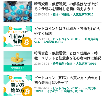
暗号資産（仮想通貨）の価格はなぜ上が
る？仕組みを理解し急騰に備えよう！
2025-05-29
・
相場・将来性
・
人気記事TOP10
ビットコインとは？仕組み・特徴をわかり
やすく解説
2025-12-04
・
ビットコイン（BTC）
・
暗号資産を
知る
・
人気記事TOP10
暗号資産（仮想通貨）とは？仕組み・特
徴・メリットと注意点を初心者向けに解説
2026-04-21
・
暗号資産を知る
・
人気記事TOP10
ビットコイン（BTC）の買い方・始め方｜
初心者向け3ステップ
2026-04-07
・
ビットコイン（BTC）
・
人気記事
TOP10
・
はじめ方・口座開設と買い方