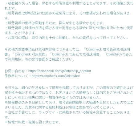
・秘密鍵を失った場合、保有する暗号資産を利用することができず、その価値が失わ
れます。
・暗号資産は移転記録の仕組みの破綻等により、その価値が失われる場合がありま
す。
・暗号資産の価格は変動するため、損失が生じる場合があります。
・暗号資産は対価の弁済を受ける者の同意がある場合に限り代価の弁済のために使⽤
することができます。
・お取引の際は、取引内容を十分に理解し、自己の責任をもって行ってください。
その他の重要事項及び取引内容等につきましては、「Coincheck 暗号資産取引説明
書」「Coincheck 利用規約」「Coincheck つみたて取引説明書」「Coincheckつみた
て利用規約」等の交付書面をご確認ください。
お問い合わせ：
https://coincheck.com/ja/info/help_contact
手数料について：
https://coincheck.com/ja/info/fee
※当社は、細心の注意を払って情報を掲載しておりますが、この情報の正確性および
完全性を保証するものではなく、お客さまがこの情報もしくは内容をご利用されたこ
とにより生じた損失に関し一切責任を負うものではありません。
※情報提供のみを目的としており、暗号資産関連取引の勧誘を目的としたものではご
ざいません。売買等に関する最終判断はお客様ご自身で行ってください。
※当社は予告なしに、ウェブサイトに掲載されている情報を変更することがありま
す。
※情報の転載・複製を固く禁じます。