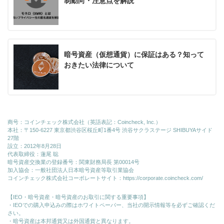
制動向・注意点を解説
暗号資産（仮想通貨）に保証はある？知って
おきたい法律について
商号：コインチェック株式会社（英語表記：Coincheck, Inc.）
本社：〒150-6227 東京都渋谷区桜丘町1番4号 渋谷サクラステージ SHIBUYAサイド
27階
設立：2012年8月28日
代表取締役：蓮尾 聡
暗号資産交換業の登録番号：関東財務局長 第00014号
加入協会：一般社団法人日本暗号資産等取引業協会
コインチェック株式会社コーポレートサイト：
https://corporate.coincheck.com/
【IEO・暗号資産・暗号資産のお取引に関する重要事項】
・IEOでの購入申込みの際はホワイトペーパー、当社の開示情報等を必ずご確認くだ
さい。
・暗号資産は本邦通貨又は外国通貨と異なります。