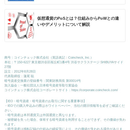
仮想通貨のPoSとは？仕組みからPoWとの違
いやデメリットについて解説
商号：コインチェック株式会社（英語表記：Coincheck, Inc.）
本社：〒150-6227 東京都渋谷区桜丘町1番4号 渋谷サクラステージ SHIBUYAサイド
27階
設立：2012年8月28日
代表取締役：蓮尾 聡
暗号資産交換業の登録番号：関東財務局長 第00014号
加入協会：一般社団法人日本暗号資産等取引業協会
コインチェック株式会社コーポレートサイト：
https://corporate.coincheck.com/
【IEO・暗号資産・暗号資産のお取引に関する重要事項】
・IEOでの購入申込みの際はホワイトペーパー、当社の開示情報等を必ずご確認くだ
さい。
・暗号資産は本邦通貨又は外国通貨と異なります。
・秘密鍵を失った場合、保有する暗号資産を利用することができず、その価値が失わ
れます。
・暗号資産は移転記録の仕組みの破綻等により、その価値が失われる場合がありま