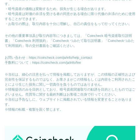
す。
・暗号資産の価格は変動するため、損失が生じる場合があります。
・暗号資産は対価の弁済を受ける者の同意がある場合に限り代価の弁済のために使⽤
することができます。
・お取引の際は、取引内容を十分に理解し、自己の責任をもって行ってください。
その他の重要事項及び取引内容等につきましては、「Coincheck 暗号資産取引説明
書」「Coincheck 利用規約」「Coincheck つみたて取引説明書」「Coincheckつみた
て利用規約」等の交付書面をご確認ください。
お問い合わせ：
https://coincheck.com/ja/info/help_contact
手数料について：
https://coincheck.com/ja/info/fee
※当社は、細心の注意を払って情報を掲載しておりますが、この情報の正確性および
完全性を保証するものではなく、お客さまがこの情報もしくは内容をご利用されたこ
とにより生じた損失に関し一切責任を負うものではありません。
※情報提供のみを目的としており、暗号資産関連取引の勧誘を目的としたものではご
ざいません。売買等に関する最終判断はお客様ご自身で行ってください。
※当社は予告なしに、ウェブサイトに掲載されている情報を変更することがありま
す。
※情報の転載・複製を固く禁じます。