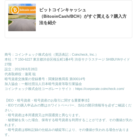
ビットコインキャッシュ
（BitcoinCash/BCH）がすぐ買える？購入方
法を紹介
商号：コインチェック株式会社（英語表記：Coincheck, Inc.）
本社：〒150-6227 東京都渋谷区桜丘町1番4号 渋谷サクラステージ SHIBUYAサイド
27階
設立：2012年8月28日
代表取締役：蓮尾 聡
暗号資産交換業の登録番号：関東財務局長 第00014号
加入協会：一般社団法人日本暗号資産等取引業協会
コインチェック株式会社コーポレートサイト：
https://corporate.coincheck.com/
【IEO・暗号資産・暗号資産のお取引に関する重要事項】
・IEOでの購入申込みの際はホワイトペーパー、当社の開示情報等を必ずご確認くだ
さい。
・暗号資産は本邦通貨又は外国通貨と異なります。
・秘密鍵を失った場合、保有する暗号資産を利用することができず、その価値が失わ
れます。
・暗号資産は移転記録の仕組みの破綻等により、その価値が失われる場合がありま
す。