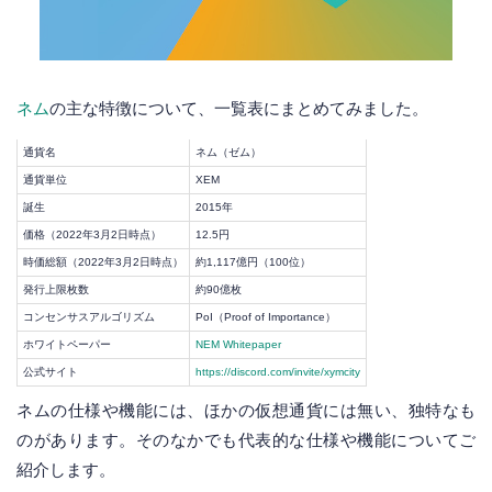
ネム
の主な特徴について、一覧表にまとめてみました。
通貨名
ネム（ゼム）
通貨単位
XEM
誕生
2015年
価格（2022年3月2日時点）
12.5円
時価総額（2022年3月2日時点）
約1,117億円（100位）
発行上限枚数
約90億枚
コンセンサスアルゴリズム
PoI（Proof of Importance）
ホワイトペーパー
NEM Whitepaper
公式サイト
https://discord.com/invite/xymcity
ネムの仕様や機能には、ほかの仮想通貨には無い、独特なも
のがあります。そのなかでも代表的な仕様や機能についてご
紹介します。