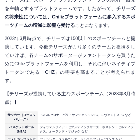
を主軸とするプラットフォームです。したがって、
チリーズ
の将来性については、Chilizプラットフォームに参入するスポ
ーツチームの増減に影響を受ける
ことになります。
2023年3月時点で、チリーズは150以上のスポーツチームと提
携しています。今後チリーズがより多くのチームと提携をし
ていけば、各チームのサポーターがファントークンを買うた
めにChilizプラットフォームを利用し、それに伴いネイティブ
トークンである「CHZ」の需要も高まることが考えられま
す。
【チリーズが提携している主なスポーツチーム（2023年3月時
点）】
サッカー（ヨーロッ
FCバルセロナ、パリ・サンジェルマンFC、ユヴェントスFC など
パリーグ）
バスケットボール
フィラデルフィア・セブンティシクサーズ、ボストン・セルティッ
（NBA）
クス、オーランド・マジック など
アメリカンフットボ
アトランタ・ファルコンズ、ボルチモア・レイブンズ など