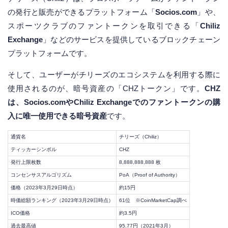
の発行と販売ができるプラットフォーム「
Socios.com
」や、
スポーツクラブのファントークンを取引できる「
Chiliz
Exchange
」などのサービスを提供しているブロックチェーン
プラットフォームです。
そして、ユーザーがチリーズのエコシステムを利用する際に
使用されるのが、暗号資産の「CHZトークン」です。
CHZ
は、Socios.comやChiliz Exchangeでのファントークンの購
入に唯一使用できる暗号資産
です。
通貨名
チリーズ（Chiliz）
ティッカーシンボル
CHZ
発行上限枚数
8,888,888,888 枚
コンセンサスアルゴリズム
PoA（Proof of Authority）
価格（2023年3月29日時点）
約15円
時価総額ランキング（2023年3月29日時点）
61位 ※CoinMarketCap調べ
ICO価格
約3.5円
過去最高値
95.77円（2021年3月）